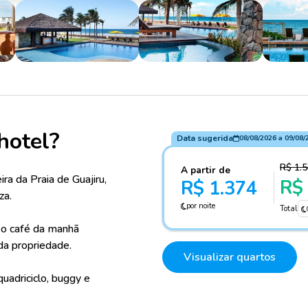
hotel?
Data sugerida
08/08/2026
a
09/08/
R$ 1.
A partir de
ira da Praia de Guajiru,
R$
R$ 1.374
za.
por noite
Total
r o café da manhã
 da propriedade.
Visualizar quartos
quadriciclo, buggy e