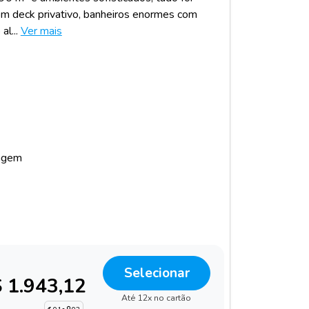
om deck privativo, banheiros enormes com
l...
Ver mais
agem
Selecionar
 1.943,12
Até 12x no cartão