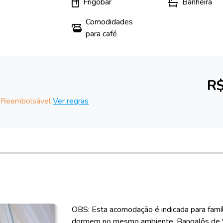
Frigobar
Banheira
Comodidades
para café
R$
 Reembolsável
Ver regras
OBS: Esta acomodação é indicada para família
dormem no mesmo ambiente. Bangalôs de 90