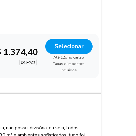
Selecionar
 1.374,40
Até 12x no cartão
01
•
02
Taxas e impostos
incluídos
, não possui divisória, ou seja, todos
 m² e ambientes sofisticados, tudo foi