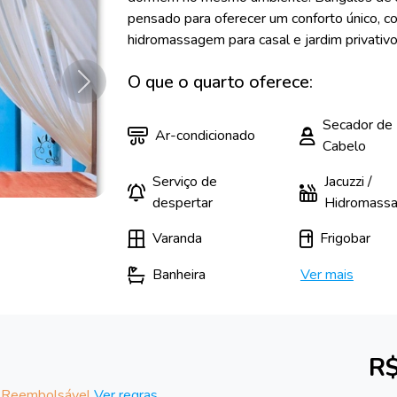
pensado para oferecer um conforto único, c
hidromassagem para casal e jardim privativo a
O que o quarto oferece:
Próximo
Secador de
Ar-condicionado
Cabelo
Serviço de
Jacuzzi /
despertar
Hidromass
Varanda
Frigobar
Banheira
Ver mais
R$
 Reembolsável
Ver regras