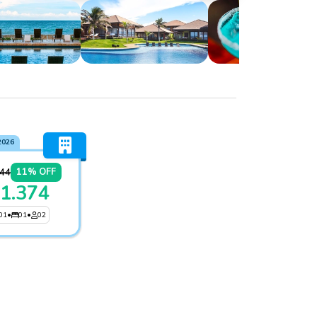
2026
544
11% OFF
 1.374
01
•
01
•
02