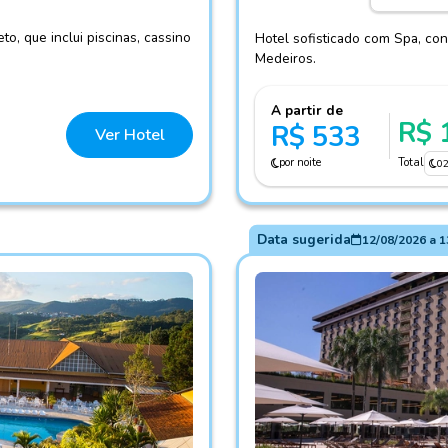
o, que inclui piscinas, cassino
Hotel sofisticado com Spa, con
Medeiros.
A partir de
R$ 
R$ 533
Ver Hotel
por noite
Total
0
Data sugerida
12/08/2026
a
1