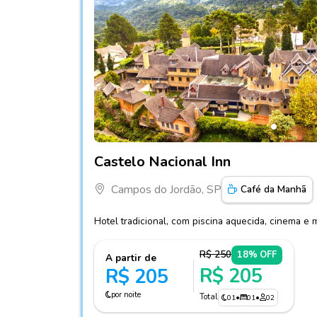
Fotos do hotel Castelo Nacional Inn
Castelo Nacional Inn
Campos do Jordão, SP
Café da Manhã
Hotel tradicional, com piscina aquecida, cinema e 
R$ 250
18% OFF
A partir de
R$ 205
R$ 205
por noite
Total
01
•
01
•
02