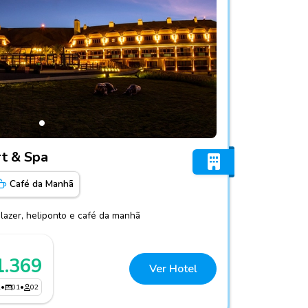
cao Resort & Spa
t & Spa
Café da Manhã
lazer, heliponto e café da manhã
1.369
Ver Hotel
1
•
01
•
02