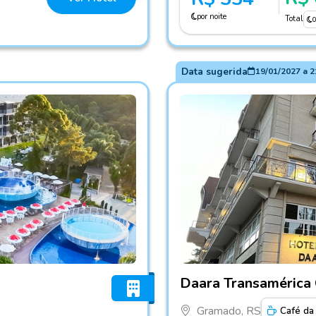
por noite
Total
Data sugerida
19/01/2027
a
2
Fotos do hotel Daara Trans
Daara Transamérica
Gramado, RS
Café da