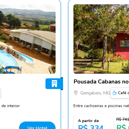
as
Fotos do hotel Pousada C
Pousada Cabanas n
Gonçalves, MG
Café 
 de interior
Entre cachoeiras e piscinas n
R$ 74
A partir de
R$
R$ 334
Ver Hotel