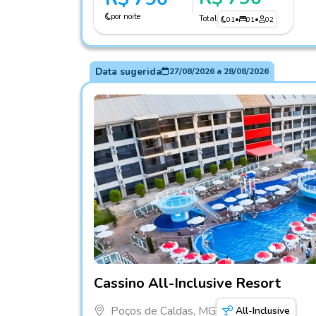
por noite
Total
01
•
01
•
02
Data sugerida
27/08/2026
a
28/08/2026
Fotos do hotel Cassino All-Inclusive Resort
Cassino All-Inclusive Resort
Poços de Caldas, MG
All-Inclusive