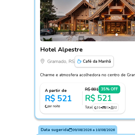
Fotos do hotel Hotel Alpestre
Hotel Alpestre
Gramado, RS
Café da Manhã
Charme e atmosfera acolhedora no centro de Gra
R$ 801
35% OFF
A partir de
R$ 521
R$ 521
por noite
Total
01
•
01
•
02
Data sugerida
09/08/2026
a
10/08/2026