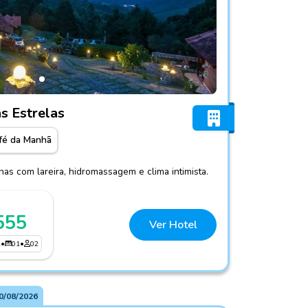
tinho das Estrelas
s Estrelas
fé da Manhã
as com lareira, hidromassagem e clima intimista.
555
Ver Hotel
1
•
01
•
02
0/08/2026