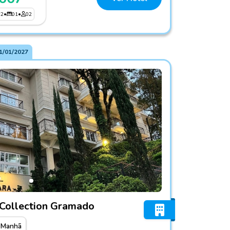
02
•
01
•
02
1/01/2027
américa Collection Gramado
 Collection Gramado
 Manhã