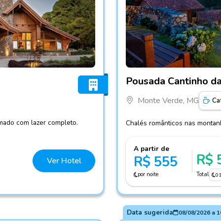
Fotos do hotel Pousada Can
Pousada Cantinho da
Monte Verde, MG
Ca
mado com lazer completo.
Chalés românticos nas montanh
A partir de
R$ 
R$ 555
Ver Hotel
por noite
Total
0
Data sugerida
08/08/2026
a
1