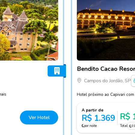
Fotos do hotel Bendito Ca
Bendito Cacao Resor
Campos do Jordão, SP
mais
Hotel próximo ao Capivari com 
A partir de
R$ 
R$ 1.369
Ver Hotel
por noite
Total
0