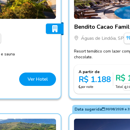
Fotos do hotel Bendito Cac
Bendito Cacao Famil
Águas de Lindóia, SP
Resort temático com lazer comp
a e sauna
chocolate.
A partir de
R$ 
R$ 1.188
Ver Hotel
por noite
Total
0
Data sugerida
30/08/2026
a
3