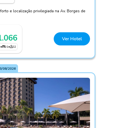
forto e localização privilegiada na Av. Borges de
1.066
Ver Hotel
2
•
01
•
02
3/08/2026