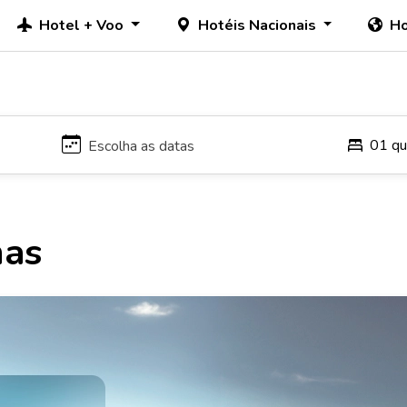
Hotel + Voo
Hotéis Nacionais
Ho
01 qu
has