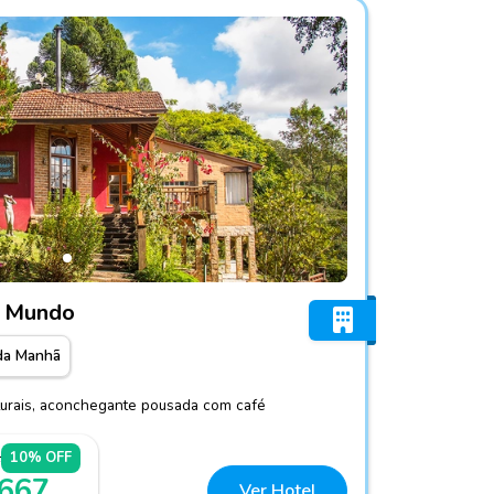
abanas no Mundo
o Mundo
da Manhã
aturais, aconchegante pousada com café
1
10% OFF
 667
Ver Hotel