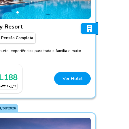
ao Family Resort
y Resort
Pensão Completa
leto, experiências para toda a família e muito
1.188
Ver Hotel
1
•
01
•
02
1/08/2026