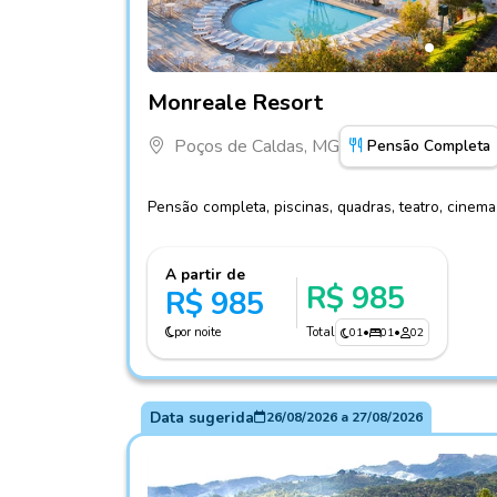
Fotos do hotel Monreale Resort
Monreale Resort
Poços de Caldas, MG
Pensão Completa
Pensão completa, piscinas, quadras, teatro, cinem
A partir de
R$ 985
R$ 985
por noite
Total
01
•
01
•
02
Data sugerida
26/08/2026
a
27/08/2026