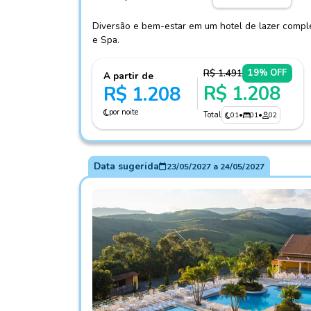
Diversão e bem-estar em um hotel de lazer complet
e Spa.
R$ 1.491
19% OFF
A partir de
R$ 1.208
R$ 1.208
por noite
Total
01
•
01
•
02
Data sugerida
23/05/2027
a
24/05/2027