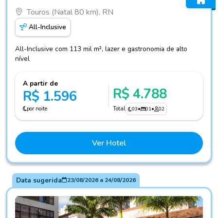
Touros (Natal 80 km), RN
All-Inclusive
All-Inclusive com 113 mil m², lazer e gastronomia de alto
nível
A partir de
R$ 4.788
R$ 1.596
por noite
Total
03
•
01
•
02
Ver Hotel
Data sugerida
23/08/2026
a
24/08/2026