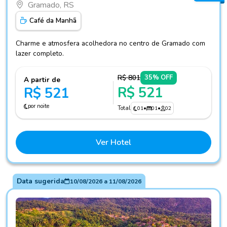
Gramado, RS
Café da Manhã
Charme e atmosfera acolhedora no centro de Gramado com
lazer completo.
R$ 801
35% OFF
A partir de
R$ 521
R$ 521
por noite
Total
01
•
01
•
02
Ver Hotel
Data sugerida
10/08/2026
a
11/08/2026