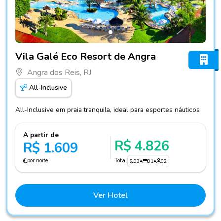
Fotos do hotel Vila Galé Eco Resort de Angra
Vila Galé Eco Resort de Angra
Angra dos Reis, RJ
All-Inclusive
All-Inclusive em praia tranquila, ideal para esportes náuticos
A partir de
R$ 4.826
R$ 1.609
por noite
Total
03
•
01
•
02
Ver Hotel