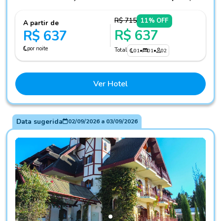
R$ 715
11% OFF
A partir de
R$ 637
R$ 637
por noite
Total
01
•
01
•
02
Ver Hotel
Data sugerida
02/09/2026
a
03/09/2026