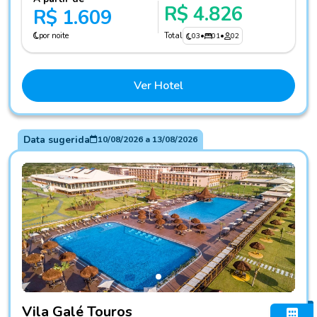
R$ 4.826
R$ 1.609
por noite
Total
03
•
01
•
02
Ver Hotel
Data sugerida
10/08/2026
a
13/08/2026
Fotos do hotel Vila Galé Touros
Vila Galé Touros