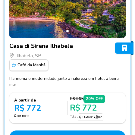
Fotos do hotel Casa di Sirena Ilhabela
Casa di Sirena Ilhabela
Ilhabela, SP
Café da Manhã
Harmonia e modernidade junto a natureza em hotel à beira-
mar
R$ 965
20% OFF
A partir de
R$ 772
R$ 772
por noite
Total
01
•
01
•
02