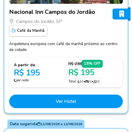
Fotos do hotel Nacional Inn Campos do Jordão
Nacional Inn Campos do Jordão
Campos do Jordão, SP
Café da Manhã
Arquitetura europeia com café da manhã próximo ao centro
da cidade
R$ 238
18% OFF
A partir de
R$ 195
R$ 195
por noite
Total
01
•
01
•
02
Ver Hotel
Data sugerida
11/08/2026
a
12/08/2026