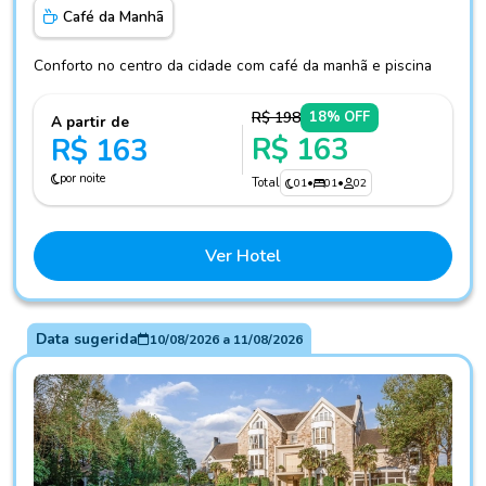
Café da Manhã
Conforto no centro da cidade com café da manhã e piscina
R$ 198
18% OFF
A partir de
R$ 163
R$ 163
por noite
Total
01
•
01
•
02
Ver Hotel
Data sugerida
10/08/2026
a
11/08/2026