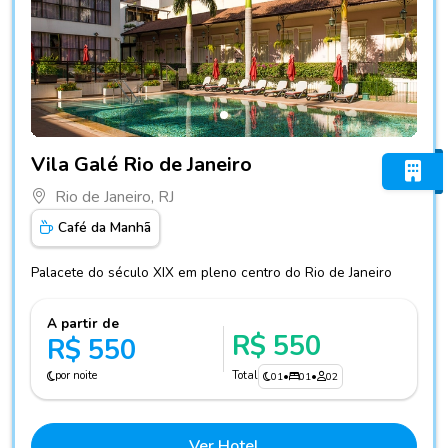
Fotos do hotel Vila Galé Rio de Janeiro
Vila Galé Rio de Janeiro
Rio de Janeiro, RJ
Café da Manhã
Palacete do século XIX em pleno centro do Rio de Janeiro
A partir de
R$ 550
R$ 550
por noite
Total
01
•
01
•
02
Ver Hotel