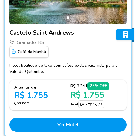
Fotos do hotel Castelo Saint Andrews
Castelo Saint Andrews
Gramado, RS
Café da Manhã
Hotel boutique de luxo com suítes exclusivas, vista para o
Vale do Quilombo.
R$ 2.341
25% OFF
A partir de
R$ 1.755
R$ 1.755
por noite
Total
01
•
01
•
02
Ver Hotel