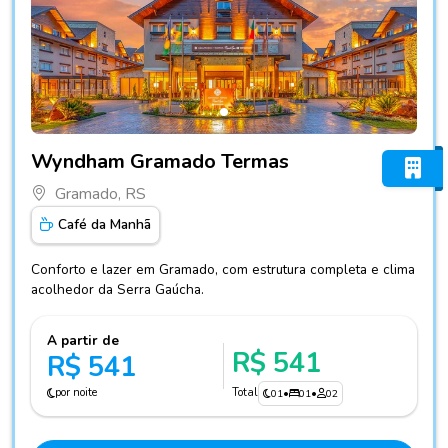
Fotos do hotel Wyndham Gramado Termas
Wyndham Gramado Termas
Gramado, RS
Café da Manhã
Conforto e lazer em Gramado, com estrutura completa e clima
acolhedor da Serra Gaúcha.
A partir de
R$ 541
R$ 541
por noite
Total
01
•
01
•
02