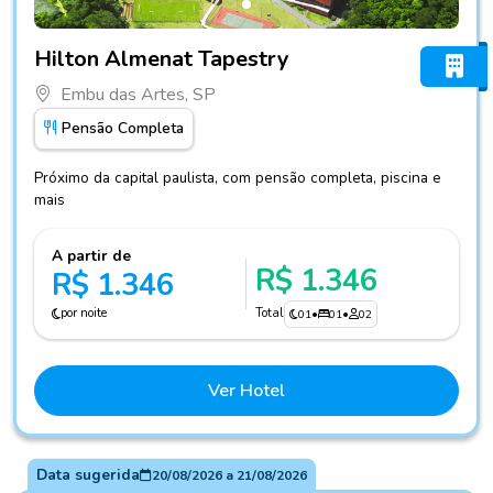
Fotos do hotel Hilton Almenat Tapestry
Hilton Almenat Tapestry
Embu das Artes, SP
Pensão Completa
Próximo da capital paulista, com pensão completa, piscina e
mais
A partir de
R$ 1.346
R$ 1.346
por noite
Total
01
•
01
•
02
Ver Hotel
Data sugerida
20/08/2026
a
21/08/2026