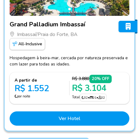
Fotos do hotel Grand Palladium Imbassaí
Grand Palladium Imbassaí
Imbassaí/Praia do Forte, BA
All-Inclusive
Hospedagem à beira-mar, cercada por natureza preservada e
com lazer para todas as idades.
R$ 3.880
20% OFF
A partir de
R$ 3.104
R$ 1.552
por noite
Total
02
•
01
•
02
Ver Hotel