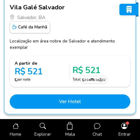
Fotos do hotel Vila Galé Salvador
Vila Galé Salvador
Salvador, BA
Café da Manhã
Localização em área nobre de Salvador e atendimento
exemplar
A partir de
R$ 521
R$ 521
por noite
Total
01
•
01
•
02
Ver Hotel
Data sugerida
31/08/2026
a
01/09/2026
Mala
Home
Explorar
Chat
Entrar