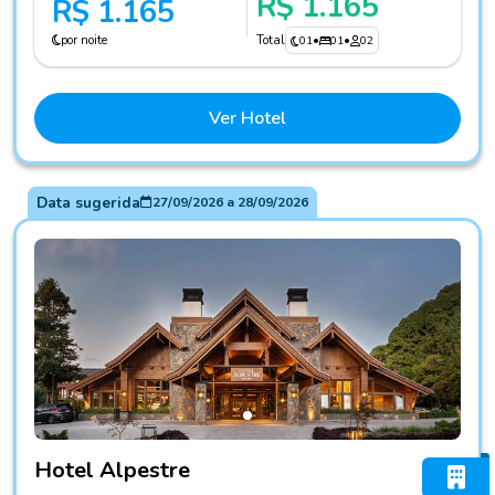
R$ 1.165
R$ 1.165
por noite
Total
01
•
01
•
02
Ver Hotel
Data sugerida
27/09/2026
a
28/09/2026
Fotos do hotel Hotel Alpestre
Hotel Alpestre