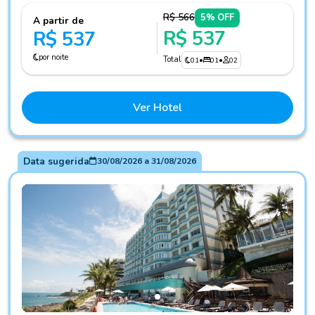
R$ 566
5% OFF
A partir de
R$ 537
R$ 537
por noite
Total
01
•
01
•
02
Ver Hotel
Data sugerida
30/08/2026
a
31/08/2026