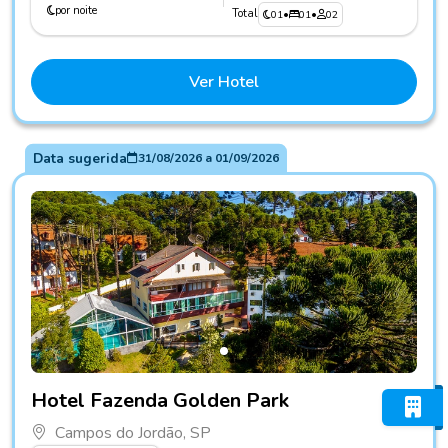
por noite
Total
01
•
01
•
02
Ver Hotel
Data sugerida
31/08/2026
a
01/09/2026
Fotos do hotel Hotel Fazenda Golden Park
Hotel Fazenda Golden Park
Campos do Jordão, SP