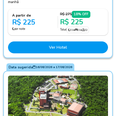
manhã
R$ 275
18% OFF
A partir de
R$ 225
R$ 225
por noite
Total
01
•
01
•
02
Ver Hotel
Data sugerida
16/08/2026
a
17/08/2026