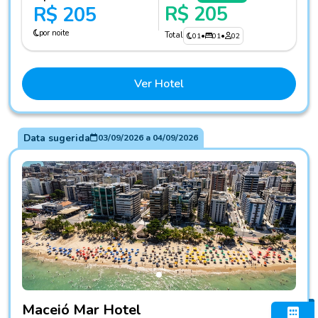
R$ 205
R$ 205
por noite
Total
01
•
01
•
02
Ver Hotel
Data sugerida
03/09/2026
a
04/09/2026
Fotos do hotel Maceió Mar Hotel
Maceió Mar Hotel