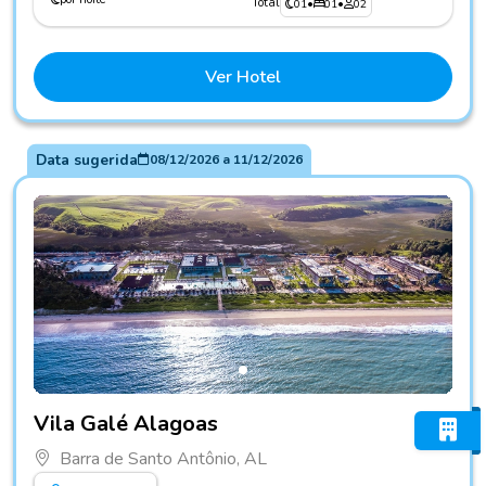
Total
01
•
01
•
02
Ver Hotel
Data sugerida
08/12/2026
a
11/12/2026
Fotos do hotel Vila Galé Alagoas
Vila Galé Alagoas
Barra de Santo Antônio, AL