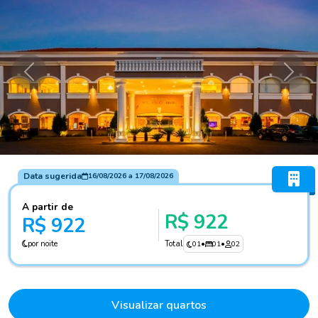
Anterior
Próxi
Data sugerida
16/08/2026
a
17/08/2026
A partir de
R$ 922
R$ 922
por noite
Total
01
•
01
•
02
Visualizar quartos