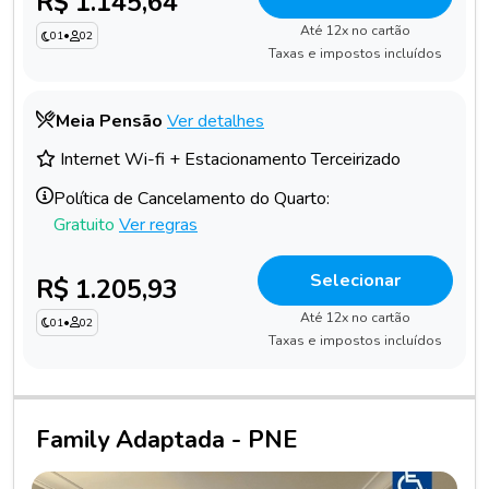
R$ 1.145,64
Até 12x no cartão
01
•
02
Taxas e impostos incluídos
Meia Pensão
Ver detalhes
Internet Wi-fi + Estacionamento Terceirizado
Política de Cancelamento do Quarto:
Gratuito
Ver regras
Selecionar
R$ 1.205,93
Até 12x no cartão
01
•
02
Taxas e impostos incluídos
Family Adaptada - PNE