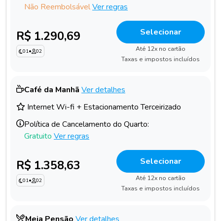
Não Reembolsável
Ver regras
Selecionar
R$ 1.290,69
Até 12x no cartão
01
•
02
Taxas e impostos incluídos
Café da Manhã
Ver detalhes
Internet Wi-fi + Estacionamento Terceirizado
Política de Cancelamento do Quarto:
Gratuito
Ver regras
Selecionar
R$ 1.358,63
Até 12x no cartão
01
•
02
Taxas e impostos incluídos
Meia Pensão
Ver detalhes