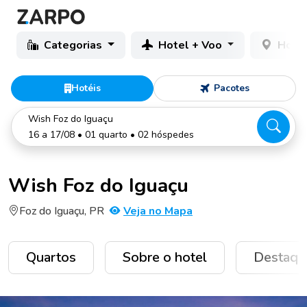
Categorias
Hotel + Voo
Hotéi
Hotéis
Pacotes
Wish Foz do Iguaçu
16 a 17/08 • 01 quarto • 02 hóspedes
Wish Foz do Iguaçu
Foz do Iguaçu, PR
Veja no Mapa
Quartos
Sobre o hotel
Destaqu