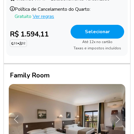
Política de Cancelamento do Quarto:
Gratuito
Ver regras
Selecionar
R$ 1.594,11
Até 12x no cartão
01
•
02
Taxas e impostos incluídos
Family Room
Anterior
Próxim