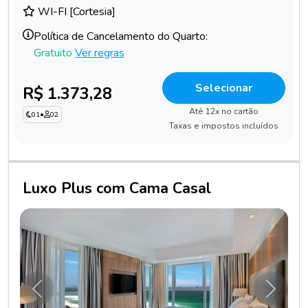
WI-FI [Cortesia]
Política de Cancelamento do Quarto:
Gratuito
Ver regras
Selecionar
R$ 1.373,28
Até 12x no cartão
01
•
02
Taxas e impostos incluídos
Luxo Plus com Cama Casal
Anterior
Próxim