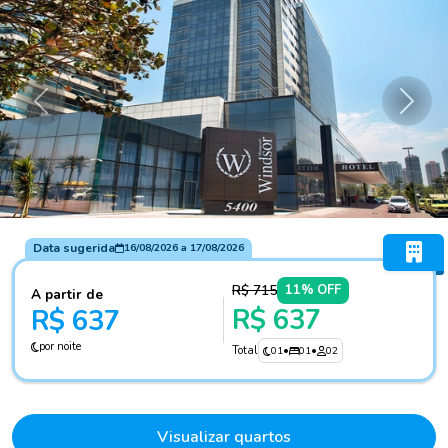
Anterior
Próxi
Data sugerida
16/08/2026
a
17/08/2026
R$ 715
11% OFF
A partir de
R$ 637
R$ 637
por noite
Total
01
•
01
•
02
Visualizar quartos