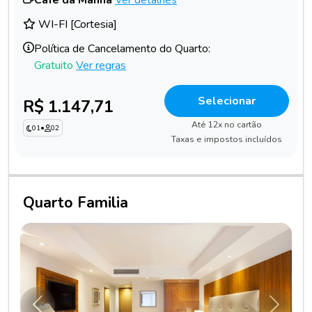
WI-FI [Cortesia]
Política de Cancelamento do Quarto:
Gratuito
Ver regras
Selecionar
R$ 1.147,71
Até 12x no cartão
01
•
02
Taxas e impostos incluídos
Quarto Familia
Anterior
Próxim