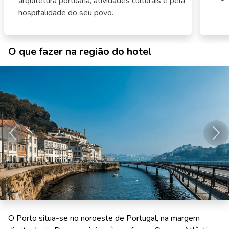
arquitetura portuária, atividades culturais e pela
hospitalidade do seu povo.
O que fazer na região do hotel
Anterior
Pró
O Porto situa-se no noroeste de Portugal, na margem