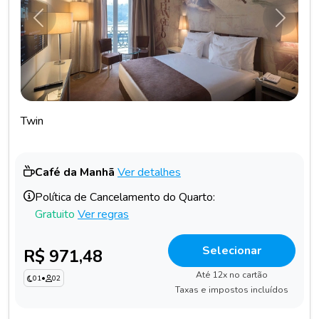
Anterior
Próxim
Twin
Café da Manhã
Ver detalhes
Política de Cancelamento do Quarto:
Gratuito
Ver regras
Selecionar
R$ 971,48
Até 12x no cartão
01
•
02
Taxas e impostos incluídos