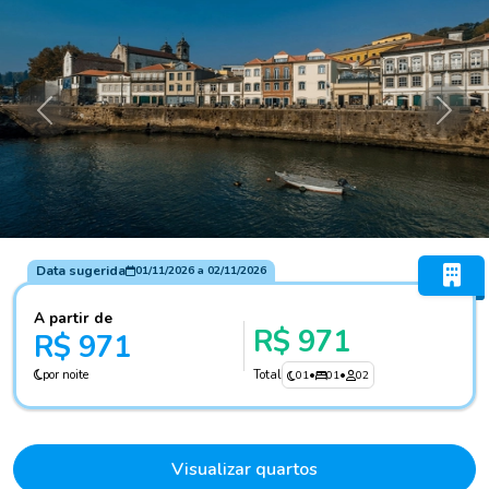
Anterior
Próxi
Data sugerida
01/11/2026
a
02/11/2026
A partir de
R$ 971
R$ 971
por noite
Total
01
•
01
•
02
Visualizar quartos