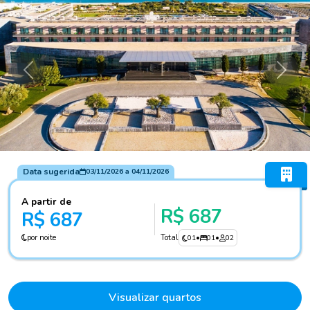
Anterior
Próxi
Data sugerida
03/11/2026
a
04/11/2026
A partir de
R$ 687
R$ 687
por noite
Total
01
•
01
•
02
Visualizar quartos