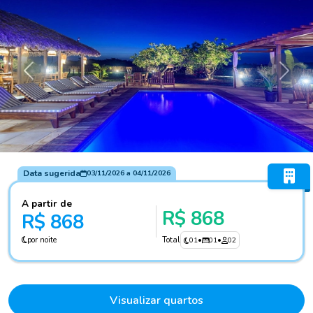
Anterior
Próxi
Data sugerida
03/11/2026
a
04/11/2026
A partir de
R$ 868
R$ 868
por noite
Total
01
•
01
•
02
Visualizar quartos