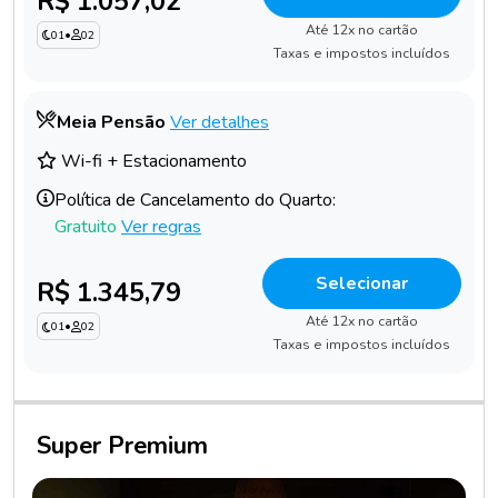
R$ 1.057,02
Até 12x no cartão
01
•
02
Taxas e impostos incluídos
Meia Pensão
Ver detalhes
Wi-fi + Estacionamento
Política de Cancelamento do Quarto:
Gratuito
Ver regras
Selecionar
R$ 1.345,79
Até 12x no cartão
01
•
02
Taxas e impostos incluídos
Super Premium