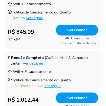
Wifi + Estacionamento
Política de Cancelamento do Quarto:
Gratuito
Ver regras
Selecionar
R$ 845,09
Até 12x no cartão
01
•
02
Taxas e impostos incluídos
Pensão Completa
(Café da Manhã, Almoço e
Jantar)
Ver detalhes
Wifi + Estacionamento
Política de Cancelamento do Quarto:
Não Reembolsável
Ver regras
Selecionar
R$ 1.012,44
Até 12x no cartão