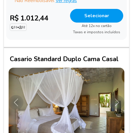
Não Reembolsável
Ver regras
Selecionar
R$ 1.012,44
Até 12x no cartão
01
•
02
Taxas e impostos incluídos
Casario Standard Duplo Cama Casal
Anterior
Próxim