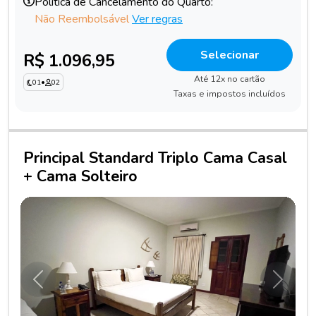
Política de Cancelamento do Quarto:
Não Reembolsável
Ver regras
Selecionar
R$ 1.096,95
Até 12x no cartão
01
•
02
Taxas e impostos incluídos
Principal Standard Triplo Cama Casal
+ Cama Solteiro
Anterior
Próxim