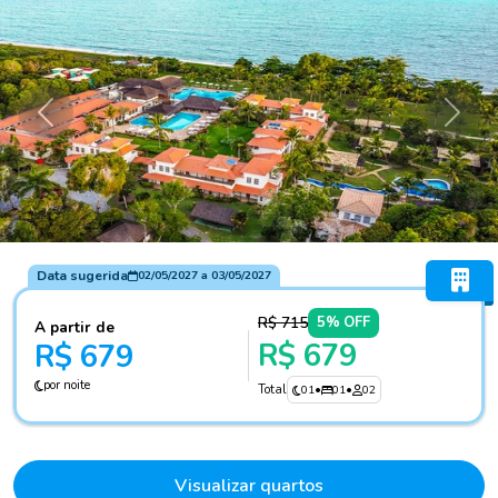
Anterior
Próxi
Data sugerida
02/05/2027
a
03/05/2027
R$ 715
5% OFF
A partir de
R$ 679
R$ 679
por noite
Total
01
•
01
•
02
Visualizar quartos