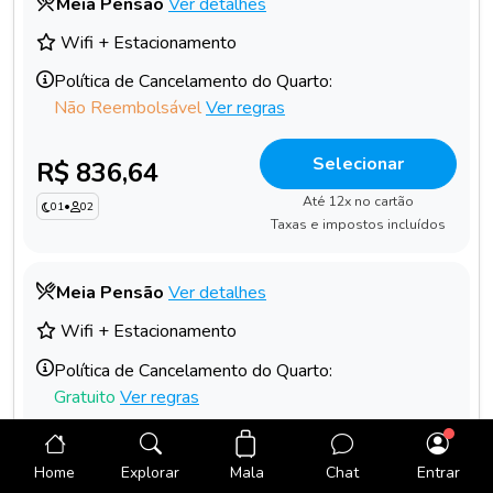
Meia Pensão
Ver detalhes
Wifi + Estacionamento
Política de Cancelamento do Quarto:
Não Reembolsável
Ver regras
Selecionar
R$ 836,64
Até 12x no cartão
01
•
02
Taxas e impostos incluídos
Meia Pensão
Ver detalhes
Wifi + Estacionamento
Política de Cancelamento do Quarto:
Gratuito
Ver regras
Selecionar
R$ 929,61
Mala
Home
Explorar
Chat
Entrar
Até 12x no cartão