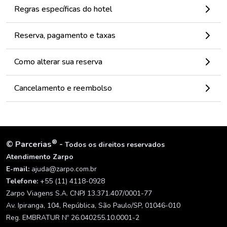
Regras específicas do hotel
Reserva, pagamento e taxas
Como alterar sua reserva
Cancelamento e reembolso
®
©
Parcerias
-
Todos os direitos reservados
Atendimento Zarpo
E-mail:
ajuda@zarpo.com.br
Telefone:
+55 (11) 4118-0928
Zarpo Viagens S.A. CNPJ 13.371.407/0001-77
Av. Ipiranga, 104, República, São Paulo/SP, 01046-010
Reg. EMBRATUR Nº 26.040255.10.0001-2