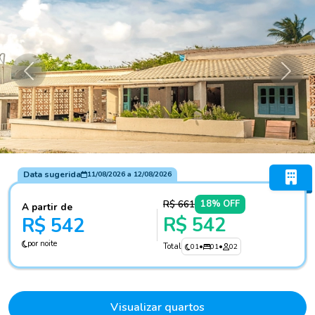
Anterior
Próxi
Data sugerida
11/08/2026
a
12/08/2026
R$ 661
18% OFF
A partir de
R$ 542
R$ 542
por noite
Total
01
•
01
•
02
Visualizar quartos