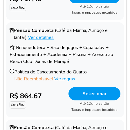
Até 12x no cartão
01
•
02
Taxas e impostos incluídos
Pensão Completa
(Café da Manhã, Almoço e
Jantar)
Ver detalhes
Brinquedoteca + Sala de jogos + Copa baby +
Estacionamento + Academia + Piscina + Acesso ao
Beach Club Dunas de Marapé
Política de Cancelamento do Quarto:
Não Reembolsável
Ver regras
Selecionar
R$ 864,67
Até 12x no cartão
01
•
02
Taxas e impostos incluídos
Pensão Completa
(Café da Manhã, Almoço e