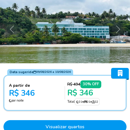
Anterior
Próxi
Data sugerida
09/08/2026
a
10/08/2026
R$ 494
30% OFF
A partir de
R$ 346
R$ 346
por noite
Total
01
•
01
•
02
Visualizar quartos