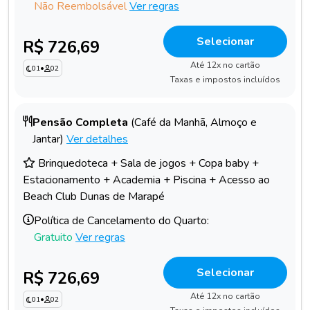
Não Reembolsável
Ver regras
Selecionar
R$ 726,69
Até 12x no cartão
01
•
02
Taxas e impostos incluídos
Pensão Completa
(Café da Manhã, Almoço e
Jantar)
Ver detalhes
Brinquedoteca + Sala de jogos + Copa baby +
Estacionamento + Academia + Piscina + Acesso ao
Beach Club Dunas de Marapé
Política de Cancelamento do Quarto:
Gratuito
Ver regras
Selecionar
R$ 726,69
Até 12x no cartão
01
•
02