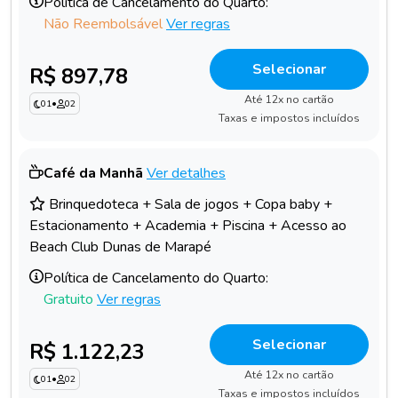
Política de Cancelamento do Quarto:
Não Reembolsável
Ver regras
Selecionar
R$ 897,78
Até 12x no cartão
01
•
02
Taxas e impostos incluídos
Café da Manhã
Ver detalhes
Brinquedoteca + Sala de jogos + Copa baby +
Estacionamento + Academia + Piscina + Acesso ao
Beach Club Dunas de Marapé
Política de Cancelamento do Quarto:
Gratuito
Ver regras
Selecionar
R$ 1.122,23
Até 12x no cartão
01
•
02
Taxas e impostos incluídos