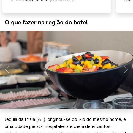
e bebidas que a região oferece.
cont
O que fazer na região do hotel
Anterior
Pró
Jequia da Praia (AL), originou-se do Rio do mesmo nome, é
uma cidade pacata, hospitaleira e cheia de encantos