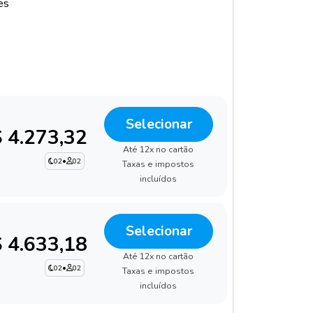
es
Selecionar
 4.273,32
Até 12x no cartão
02
•
02
Taxas e impostos
incluídos
Selecionar
 4.633,18
Até 12x no cartão
02
•
02
Taxas e impostos
incluídos