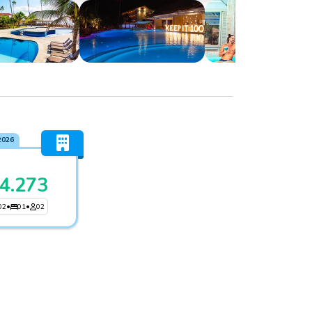
2026
4.273
02
•
01
•
02