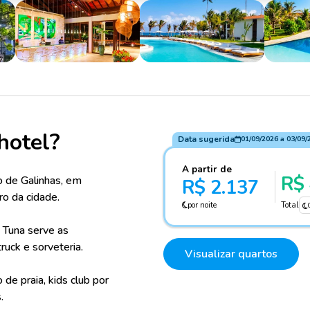
hotel?
Data sugerida
01/09/2026
a
03/09/
A partir de
R$ 
to de Galinhas, em
R$ 2.137
ro da cidade.
por noite
Total
e Tuna serve as
ruck e sorveteria.
Visualizar quartos
 de praia, kids club por
.