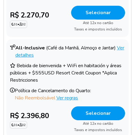
Selecionar
R$ 2.270,70
Até 12x no cartão
01
•
02
Taxas e impostos incluídos
All-Inclusive
(Café da Manhã, Almoço e Jantar)
Ver
detalhes
Bebida de bienvenida + WiFi en habitación y áreas
públicas + $555USD Resort Credit Coupon *Aplica
Restricciones
Política de Cancelamento do Quarto:
Não Reembolsável
Ver regras
Selecionar
R$ 2.396,80
Até 12x no cartão
01
•
02
Taxas e impostos incluídos