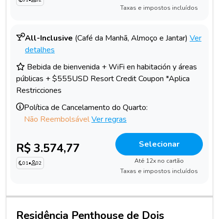
Taxas e impostos incluídos
All-Inclusive
(Café da Manhã, Almoço e Jantar)
Ver
detalhes
Bebida de bienvenida + WiFi en habitación y áreas
públicas + $555USD Resort Credit Coupon *Aplica
Restricciones
Política de Cancelamento do Quarto:
Não Reembolsável
Ver regras
Selecionar
R$ 3.574,77
Até 12x no cartão
01
•
02
Taxas e impostos incluídos
Residência Penthouse de Dois