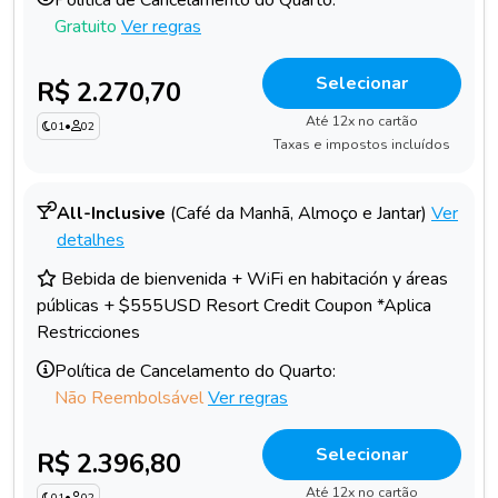
Gratuito
Ver regras
Selecionar
R$ 2.270,70
Até 12x no cartão
01
•
02
Taxas e impostos incluídos
All-Inclusive
(Café da Manhã, Almoço e Jantar)
Ver
detalhes
Bebida de bienvenida + WiFi en habitación y áreas
públicas + $555USD Resort Credit Coupon *Aplica
Restricciones
Política de Cancelamento do Quarto:
Não Reembolsável
Ver regras
Selecionar
R$ 2.396,80
Até 12x no cartão
01
•
02