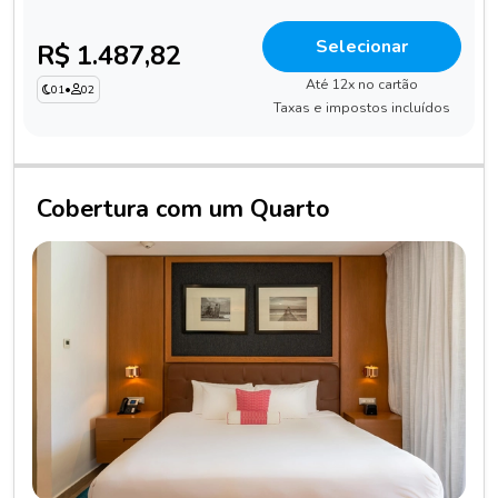
Selecionar
R$ 1.487,82
Até 12x no cartão
01
•
02
Taxas e impostos incluídos
Cobertura com um Quarto