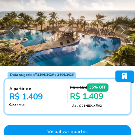
Anterior
Próxi
Data sugerida
23/08/2026
a
24/08/2026
R$ 2.168
35% OFF
A partir de
R$ 1.409
R$ 1.409
por noite
Total
01
•
01
•
02
Visualizar quartos