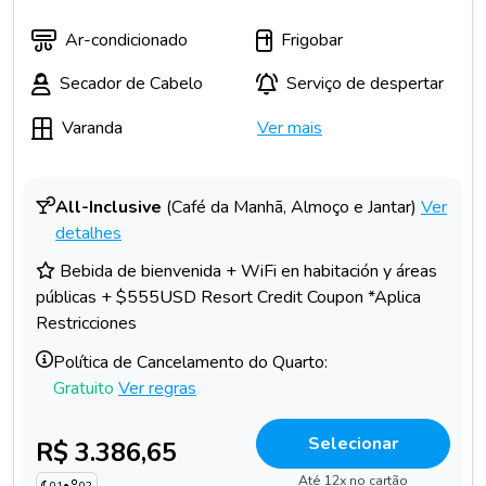
Ar-condicionado
Frigobar
Secador de Cabelo
Serviço de despertar
Varanda
Ver mais
All-Inclusive
(Café da Manhã, Almoço e Jantar)
Ver
detalhes
Bebida de bienvenida + WiFi en habitación y áreas
públicas + $555USD Resort Credit Coupon *Aplica
Restricciones
Política de Cancelamento do Quarto:
Gratuito
Ver regras
Selecionar
R$ 3.386,65
Até 12x no cartão
01
•
02