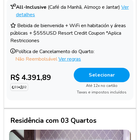
All-Inclusive
(Café da Manhã, Almoço e Jantar)
Ver
detalhes
Bebida de bienvenida + WiFi en habitación y áreas
públicas + $555USD Resort Credit Coupon *Aplica
Restricciones
Política de Cancelamento do Quarto:
Não Reembolsável
Ver regras
Selecionar
R$ 4.391,89
Até 12x no cartão
01
•
02
Taxas e impostos incluídos
Residência com 03 Quartos