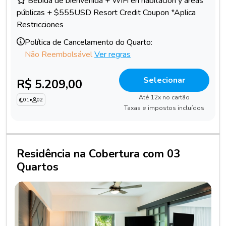
Bebida de bienvenida + WiFi en habitación y áreas
públicas + $555USD Resort Credit Coupon *Aplica
Restricciones
Política de Cancelamento do Quarto:
Não Reembolsável
Ver regras
Selecionar
R$ 5.209,00
Até 12x no cartão
01
•
02
Taxas e impostos incluídos
Residência na Cobertura com 03
Quartos