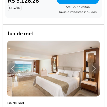
R$ 3.128,28
Até 12x no cartão
01
•
02
Taxas e impostos incluídos
lua de mel
Anterior
Próxim
lua de mel