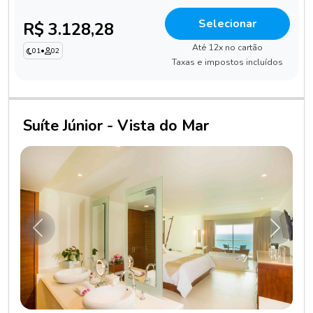
Selecionar
R$ 3.128,28
Até 12x no cartão
01
•
02
Taxas e impostos incluídos
Suíte Júnior - Vista do Mar
Anterior
Próxim