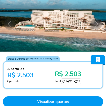
Anterior
Próxi
Data sugerida
29/08/2026
a
30/08/2026
A partir de
R$ 2.503
R$ 2.503
por noite
Total
01
•
01
•
02
Visualizar quartos