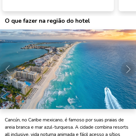
O que fazer na região do hotel
Anterior
Pró
Cancún, no Caribe mexicano, é famoso por suas praias de
areia branca e mar azul-turquesa. A cidade combina resorts
all inclusive, vida noturna animada e fácil acesso a sítios