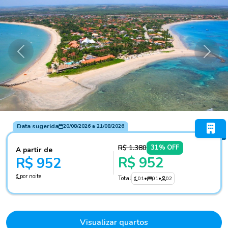
Anterior
Próxi
Data sugerida
20/08/2026
a
21/08/2026
R$ 1.380
31% OFF
A partir de
R$ 952
R$ 952
por noite
Total
01
•
01
•
02
Visualizar quartos