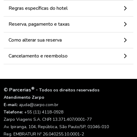
Regras específicas do hotel
Reserva, pagamento e taxas
Como alterar sua reserva
Cancelamento e reembolso
®
©
Parcerias
-
Todos os direitos reservados
Atendimento Zarpo
E-mail:
ajuda@zarpo.com.br
Telefone:
+55 (11) 4118-0928
Zarpo Viagens S.A. CNPJ 13.371.407/0001-77
Av. Ipiranga, 104, República, São Paulo/SP, 01046-010
Reg. EMBRATUR Nº 26.040255.10.0001-2