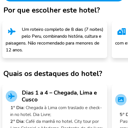
Por que escolher este hotel?
Um roteiro completo de 8 dias (7 noites)
pelo Peru, combinando história, cultura e
paisagens. Não recomendado para menores de
com es
12 anos.
Quais os destaques do hotel?
Dias 1 a 4 – Chegada, Lima e
Cusco
1º Dia:
Chegada à Lima com traslado e check-
in no hotel. Dia Livre;
5º 
2º Dia:
Café da manhã no hotel. City tour por
Pass