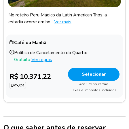
No roteiro Peru Mágico da Latin American Trips, a
estadia ocorre em ho...
Ver mais
Café da Manhã
Política de Cancelamento do Quarto:
Gratuito
Ver regras
Selecionar
R$ 10.371,22
Até 12x no cartão
07
•
02
Taxas e impostos incluídos
O que saber antes de reservar