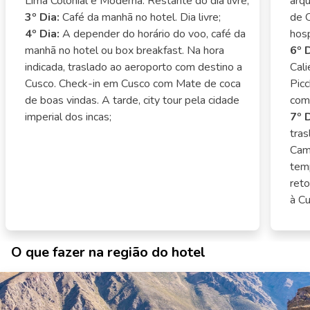
Lima Colonial e Moderna. Restante do dia livre;
arq
3º Dia:
Café da manhã no hotel. Dia livre;
de O
4º Dia:
A depender do horário do voo, café da
hos
manhã no hotel ou box breakfast. Na hora
6º D
indicada, traslado ao aeroporto com destino a
Cali
Cusco. Check-in em Cusco com Mate de coca
Picc
de boas vindas. A tarde, city tour pela cidade
com
imperial dos incas;
7º D
tras
Cam
temp
ret
à Cu
O que fazer na região do hotel