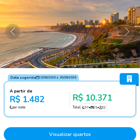
Anterior
Próxi
Data sugerida
23/08/2026
a
30/08/2026
A partir de
R$ 10.371
R$ 1.482
por noite
Total
07
•
01
•
02
Visualizar quartos