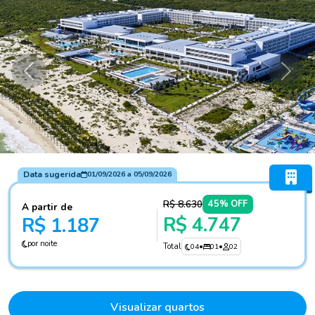
Anterior
Próxi
Data sugerida
01/09/2026
a
05/09/2026
R$ 8.630
45% OFF
A partir de
R$ 4.747
R$ 1.187
por noite
Total
04
•
01
•
02
Visualizar quartos