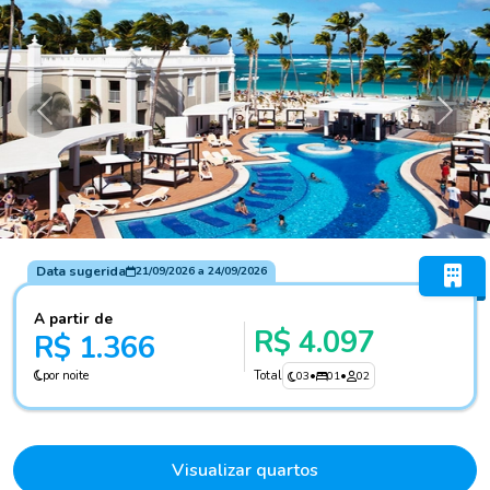
Anterior
Próxi
Data sugerida
21/09/2026
a
24/09/2026
A partir de
R$ 4.097
R$ 1.366
por noite
Total
03
•
01
•
02
Visualizar quartos