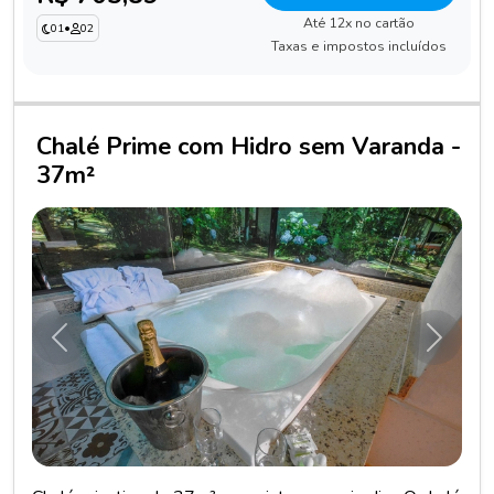
Até 12x no cartão
01
•
02
Taxas e impostos incluídos
Chalé Prime com Hidro sem Varanda -
37m²
Anterior
Próxim