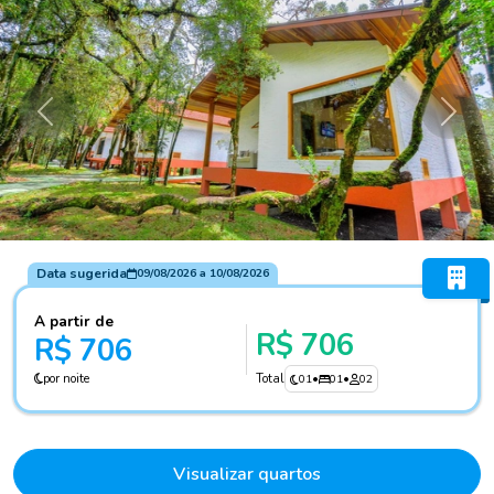
Anterior
Próxi
Data sugerida
09/08/2026
a
10/08/2026
A partir de
R$ 706
R$ 706
por noite
Total
01
•
01
•
02
Visualizar quartos