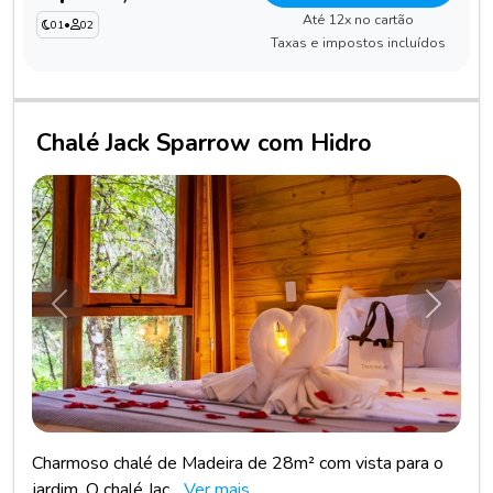
Até 12x no cartão
01
•
02
Taxas e impostos incluídos
Chalé Jack Sparrow com Hidro
Anterior
Próxim
Charmoso chalé de Madeira de 28m² com vista para o
jardim. O chalé Jac...
Ver mais