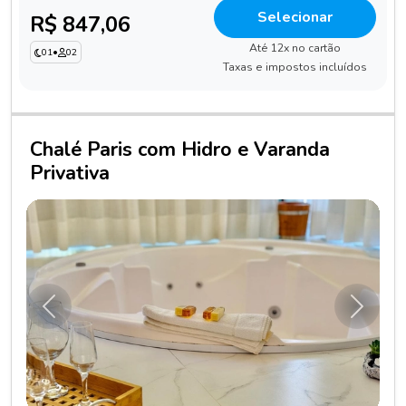
Selecionar
R$ 847,06
Até 12x no cartão
01
•
02
Taxas e impostos incluídos
Chalé Paris com Hidro e Varanda
Privativa
Anterior
Próxim