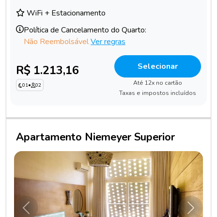
WiFi + Estacionamento
Política de Cancelamento do Quarto:
Não Reembolsável
Ver regras
Selecionar
R$ 1.213,16
Até 12x no cartão
01
•
02
Taxas e impostos incluídos
Apartamento Niemeyer Superior
Anterior
Próxim