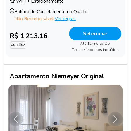
WiFi + Estacionamento
Política de Cancelamento do Quarto:
Não Reembolsável
Ver regras
Selecionar
R$ 1.213,16
Até 12x no cartão
01
•
02
Taxas e impostos incluídos
Apartamento Niemeyer Original
Anterior
Próxim