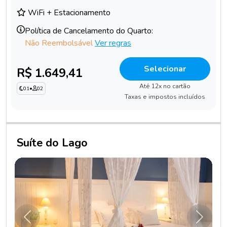
WiFi + Estacionamento
Política de Cancelamento do Quarto:
Não Reembolsável
Ver regras
Selecionar
R$ 1.649,41
Até 12x no cartão
01
•
02
Taxas e impostos incluídos
Suíte do Lago
Anterior
Próxim