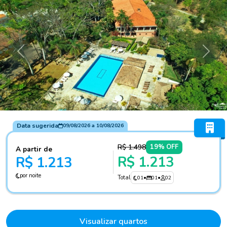
Anterior
Próxi
Data sugerida
09/08/2026
a
10/08/2026
R$ 1.498
19% OFF
A partir de
R$ 1.213
R$ 1.213
por noite
Total
01
•
01
•
02
Visualizar quartos