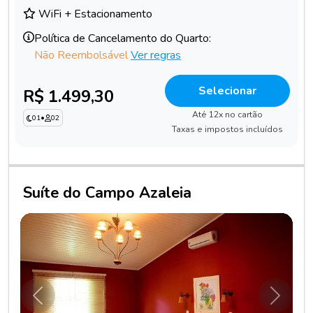
WiFi + Estacionamento
Política de Cancelamento do Quarto:
Não Reembolsável
Ver regras
Selecionar
R$ 1.499,30
Até 12x no cartão
01
•
02
Taxas e impostos incluídos
Suíte do Campo Azaleia
Anterior
Próxim