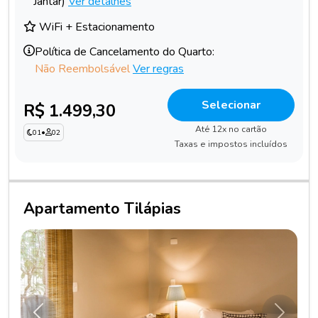
Jantar)
Ver detalhes
WiFi + Estacionamento
Política de Cancelamento do Quarto:
Não Reembolsável
Ver regras
Selecionar
R$ 1.499,30
Até 12x no cartão
01
•
02
Taxas e impostos incluídos
Apartamento Tilápias