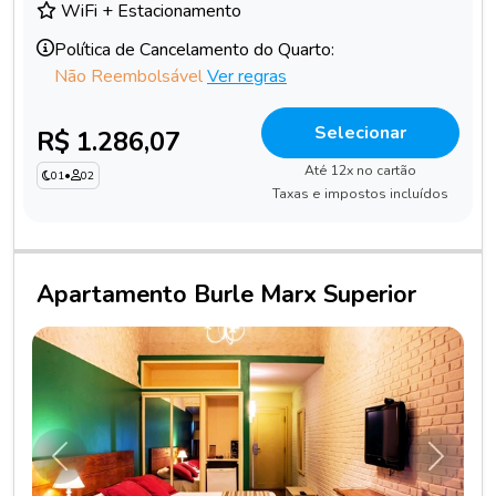
WiFi + Estacionamento
Política de Cancelamento do Quarto:
Não Reembolsável
Ver regras
Selecionar
R$ 1.286,07
Até 12x no cartão
01
•
02
Taxas e impostos incluídos
Apartamento Burle Marx Superior
Anterior
Próxim