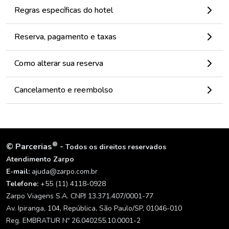
Regras específicas do hotel
Reserva, pagamento e taxas
Como alterar sua reserva
Cancelamento e reembolso
®
©
Parcerias
-
Todos os direitos reservados
Atendimento Zarpo
E-mail:
ajuda@zarpo.com.br
Telefone:
+55 (11) 4118-0928
Zarpo Viagens S.A. CNPJ 13.371.407/0001-77
Av. Ipiranga, 104, República, São Paulo/SP, 01046-010
Reg. EMBRATUR Nº 26.040255.10.0001-2