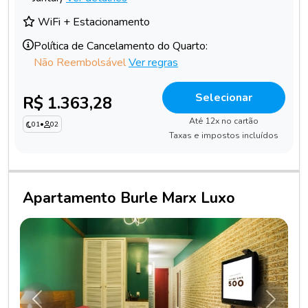
WiFi + Estacionamento
Política de Cancelamento do Quarto:
Não Reembolsável
Ver regras
Selecionar
R$ 1.363,28
Até 12x no cartão
01
•
02
Taxas e impostos incluídos
Apartamento Burle Marx Luxo
Anterior
Próxim