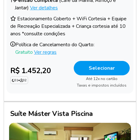
Pensão Completa
(Café da Manhã, Almoço e
Jantar)
Ver detalhes
Estacionamento Coberto + WiFi Cortesia + Equipe
de Recreação Especializada + Criança cortesia até 10
anos *consulte condições
Política de Cancelamento do Quarto:
Gratuito
Ver regras
Selecionar
R$ 1.452,20
Até 12x no cartão
01
•
02
Taxas e impostos incluídos
Suíte Máster Vista Piscina