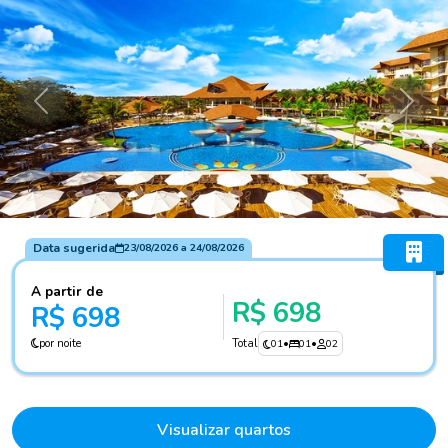
Anterior
Próxi
Data sugerida
23/08/2026
a
24/08/2026
A partir de
R$ 698
R$ 698
por noite
Total
01
•
01
•
02
Visualizar quartos