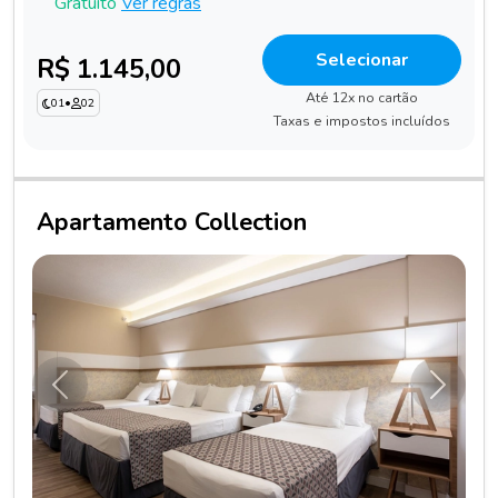
Gratuito
Ver regras
Selecionar
R$ 1.145,00
Até 12x no cartão
01
•
02
Taxas e impostos incluídos
Apartamento Collection
Anterior
Próxim