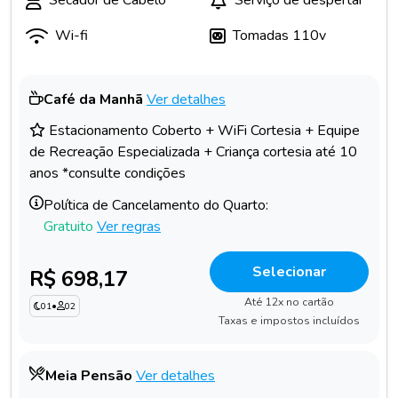
Secador de Cabelo
Serviço de despertar
Wi-fi
Tomadas 110v
Café da Manhã
Ver detalhes
Estacionamento Coberto + WiFi Cortesia + Equipe
de Recreação Especializada + Criança cortesia até 10
anos *consulte condições
Política de Cancelamento do Quarto:
Gratuito
Ver regras
Selecionar
R$ 698,17
Até 12x no cartão
01
•
02
Taxas e impostos incluídos
Meia Pensão
Ver detalhes