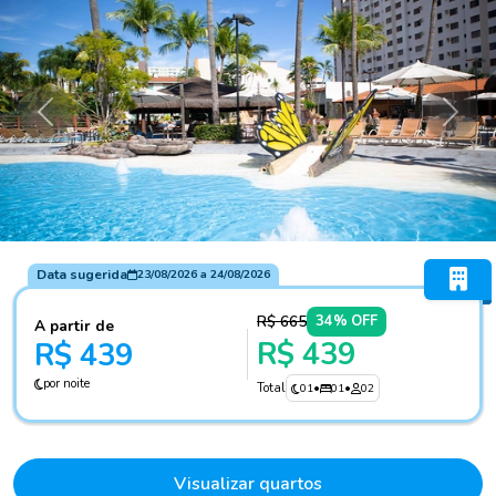
Anterior
Próxi
Data sugerida
23/08/2026
a
24/08/2026
R$ 665
34% OFF
A partir de
R$ 439
R$ 439
por noite
Total
01
•
01
•
02
Visualizar quartos