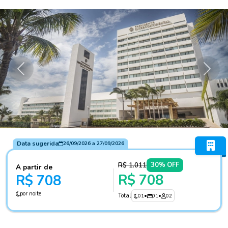
Anterior
Próxi
Data sugerida
26/09/2026
a
27/09/2026
R$ 1.011
30% OFF
A partir de
R$ 708
R$ 708
por noite
Total
01
•
01
•
02