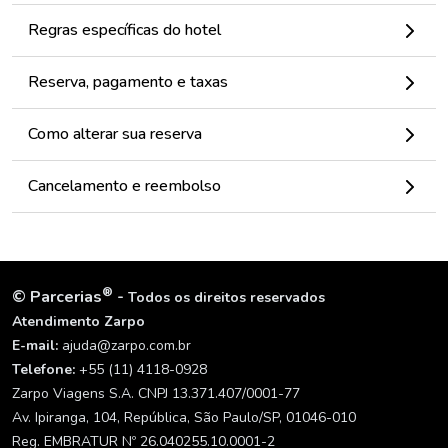
Regras específicas do hotel
Reserva, pagamento e taxas
Como alterar sua reserva
Cancelamento e reembolso
®
©
Parcerias
-
Todos os direitos reservados
Atendimento Zarpo
E-mail:
ajuda@zarpo.com.br
Telefone:
+55 (11) 4118-0928
Zarpo Viagens S.A. CNPJ 13.371.407/0001-77
Av. Ipiranga, 104, República, São Paulo/SP, 01046-010
Reg. EMBRATUR Nº 26.040255.10.0001-2