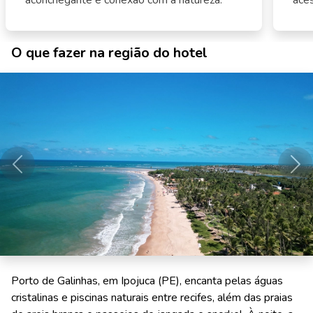
aconchegante e conexão com a natureza.
aces
O que fazer na região do hotel
Anterior
Pró
Porto de Galinhas, em Ipojuca (PE), encanta pelas águas
cristalinas e piscinas naturais entre recifes, além das praias