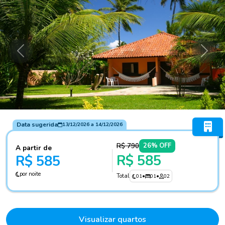
Anterior
Próxi
Data sugerida
13/12/2026
a
14/12/2026
R$ 790
26% OFF
A partir de
R$ 585
R$ 585
por noite
Total
01
•
01
•
02
Visualizar quartos