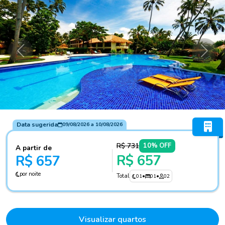
Anterior
Próxi
Data sugerida
09/08/2026
a
10/08/2026
R$ 731
10% OFF
A partir de
R$ 657
R$ 657
por noite
Total
01
•
01
•
02
Visualizar quartos