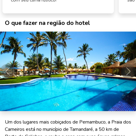
com seu clima rústico!
são 
O que fazer na região do hotel
Anterior
Pró
Um dos lugares mais cobiçados de Pernambuco, a Praia dos
Carneiros está no município de Tamandaré, a 50 km de