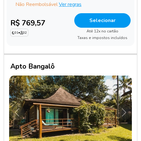
Não Reembolsável
Ver regras
Selecionar
R$ 769,57
Até 12x no cartão
01
•
02
Taxas e impostos incluídos
Apto Bangalô
Anterior
Próxim