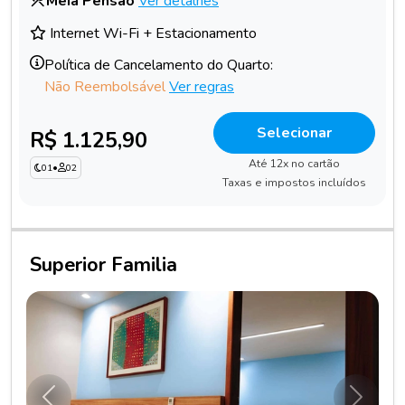
Meia Pensão
Ver detalhes
Internet Wi-Fi + Estacionamento
Política de Cancelamento do Quarto:
Não Reembolsável
Ver regras
Selecionar
R$ 1.125,90
Até 12x no cartão
01
•
02
Taxas e impostos incluídos
Superior Familia