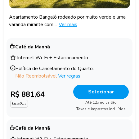
Apartamento Bangalô rodeado por muito verde e uma
varanda mirante com ...
Ver mais
Café da Manhã
Internet Wi-Fi + Estacionamento
Política de Cancelamento do Quarto:
Não Reembolsável
Ver regras
Selecionar
R$ 881,64
Até 12x no cartão
01
•
02
Taxas e impostos incluídos
Café da Manhã