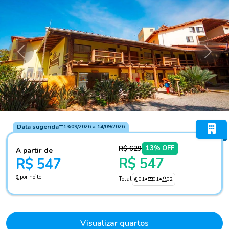
Anterior
Próxi
Data sugerida
13/09/2026
a
14/09/2026
R$ 629
13% OFF
A partir de
R$ 547
R$ 547
por noite
Total
01
•
01
•
02
Visualizar quartos