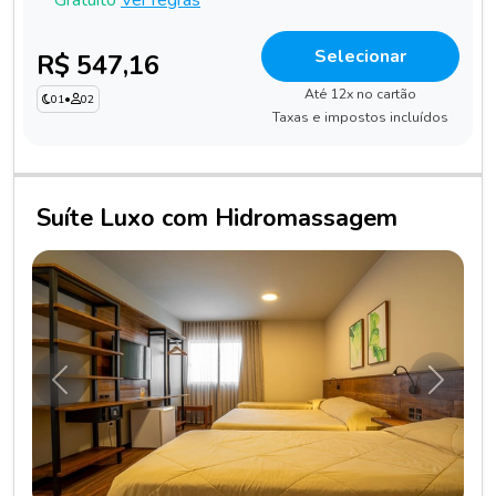
Selecionar
R$ 547,16
Até 12x no cartão
01
•
02
Taxas e impostos incluídos
Suíte Luxo com Hidromassagem
Anterior
Próxim