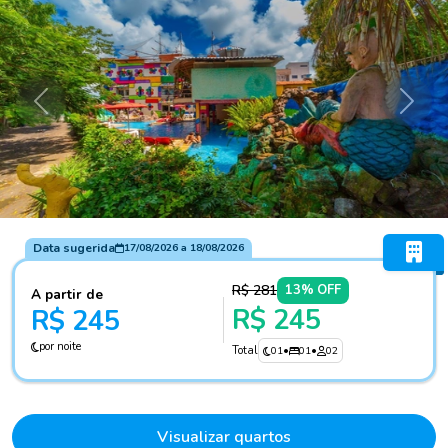
Anterior
Próxi
Data sugerida
17/08/2026
a
18/08/2026
R$ 281
13% OFF
A partir de
R$ 245
R$ 245
por noite
Total
01
•
01
•
02
Visualizar quartos