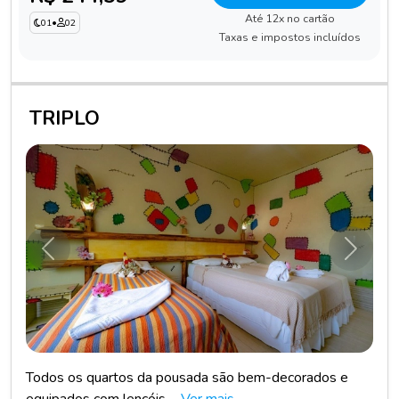
Até 12x no cartão
01
•
02
Taxas e impostos incluídos
TRIPLO
Anterior
Próxim
Todos os quartos da pousada são bem-decorados e
equipados com lençóis ...
Ver mais