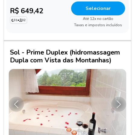
Selecionar
R$ 649,42
Até 12x no cartão
01
•
02
Taxas e impostos incluídos
Sol - Prime Duplex (hidromassagem
Dupla com Vista das Montanhas)
Anterior
Próxim