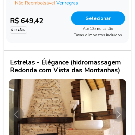
Não Reembolsável
Ver regras
Selecionar
R$ 649,42
Até 12x no cartão
01
•
02
Taxas e impostos incluídos
Estrelas - Élégance (hidromassagem
Redonda com Vista das Montanhas)
Anterior
Próxim