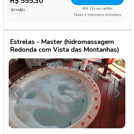
R$ 555,30
Até 12x no cartão
01
•
02
Taxas e impostos incluídos
Estrelas - Master (hidromassagem
Redonda com Vista das Montanhas)
Anterior
Próxim