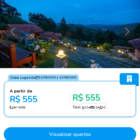
Anterior
Próxi
Data sugerida
11/08/2026
a
12/08/2026
A partir de
R$ 555
R$ 555
por noite
Total
01
•
01
•
02
Visualizar quartos