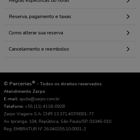
Regras específicas do hotel
Reserva, pagamento e taxas
Como alterar sua reserva
Cancelamento e reembolso
®
©
Parcerias
-
Todos os direitos reservados
Atendimento Zarpo
E-mail:
ajuda@zarpo.com.br
Telefone:
+55 (11) 4118-0928
Zarpo Viagens S.A. CNPJ 13.371.407/0001-77
Av. Ipiranga, 104, República, São Paulo/SP, 01046-010
Reg. EMBRATUR Nº 26.040255.10.0001-2