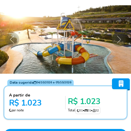
Anterior
Próxi
Data sugerida
04/10/2026
a
05/10/2026
A partir de
R$ 1.023
R$ 1.023
por noite
Total
01
•
01
•
02