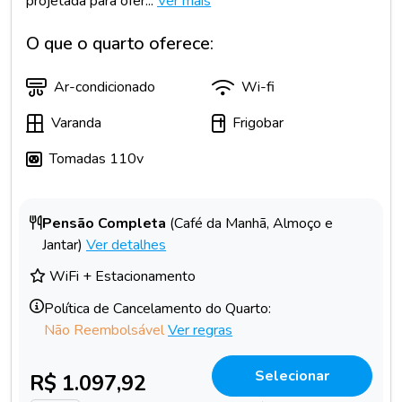
projetada para ofer...
Ver mais
O que o quarto oferece:
Ar-condicionado
Wi-fi
Varanda
Frigobar
Tomadas 110v
Pensão Completa
(Café da Manhã, Almoço e
Jantar)
Ver detalhes
WiFi + Estacionamento
Política de Cancelamento do Quarto:
Não Reembolsável
Ver regras
Selecionar
R$ 1.097,92