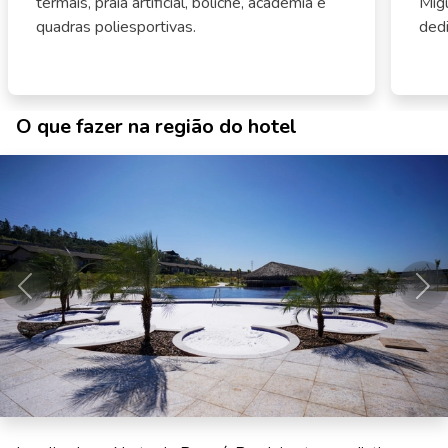
termais, praia artificial, boliche, academia e
Migu
quadras poliesportivas.
dedi
O que fazer na região do hotel
Anterior
Pró