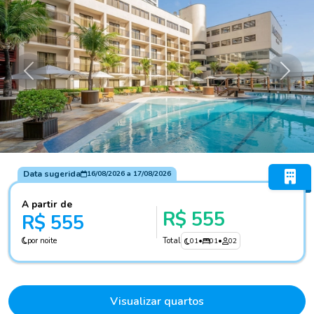
Anterior
Próxi
Data sugerida
16/08/2026
a
17/08/2026
A partir de
R$ 555
R$ 555
por noite
Total
01
•
01
•
02
Visualizar quartos