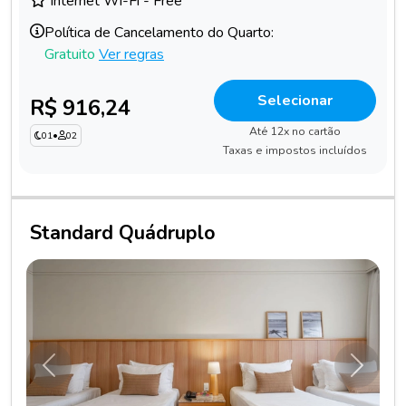
Internet Wi-Fi - Free
Política de Cancelamento do Quarto:
Gratuito
Ver regras
Selecionar
R$ 916,24
Até 12x no cartão
01
•
02
Taxas e impostos incluídos
Standard Quádruplo
Anterior
Próxim