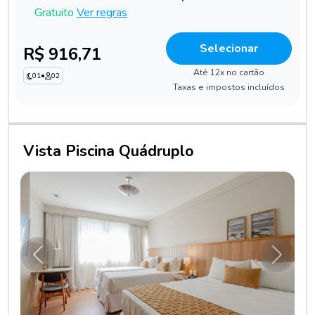
Gratuito
Ver regras
Selecionar
R$ 916,71
Até 12x no cartão
01
•
02
Taxas e impostos incluídos
Vista Piscina Quádruplo
Anterior
Próxim