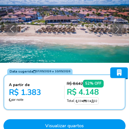
Anterior
Próxi
Data sugerida
07/09/2026
a
10/09/2026
R$ 8.642
52% OFF
A partir de
R$ 4.148
R$ 1.383
por noite
Total
03
•
01
•
02
Visualizar quartos