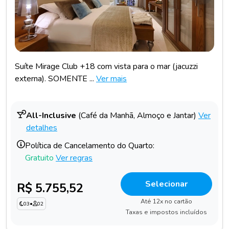
Suíte Mirage Club +18 com vista para o mar (jacuzzi
externa). SOMENTE ...
Ver mais
All-Inclusive
(Café da Manhã, Almoço e Jantar)
Ver
detalhes
Política de Cancelamento do Quarto:
Gratuito
Ver regras
Selecionar
R$ 5.755,52
Até 12x no cartão
03
•
02
Taxas e impostos incluídos