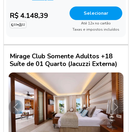
Selecionar
R$ 4.148,39
Até 12x no cartão
03
•
02
Taxas e impostos incluídos
Mirage Club Somente Adultos +18
Suíte de 01 Quarto (Jacuzzi Externa)
Anterior
Próxim