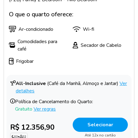
O que o quarto oferece:
Ar-condicionado
Wi-fi
Comodidades para
Secador de Cabelo
café
Frigobar
All-Inclusive
(Café da Manhã, Almoço e Jantar)
Ver
detalhes
Política de Cancelamento do Quarto:
Gratuito
Ver regras
Selecionar
R$ 12.356,90
Até 12x no cartão
03
•
02