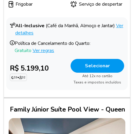
Frigobar
Serviço de despertar
All-Inclusive
(Café da Manhã, Almoço e Jantar)
Ver
detalhes
Política de Cancelamento do Quarto:
Gratuito
Ver regras
Selecionar
R$ 5.199,10
Até 12x no cartão
03
•
02
Taxas e impostos incluídos
Family Júnior Suíte Pool View - Queen