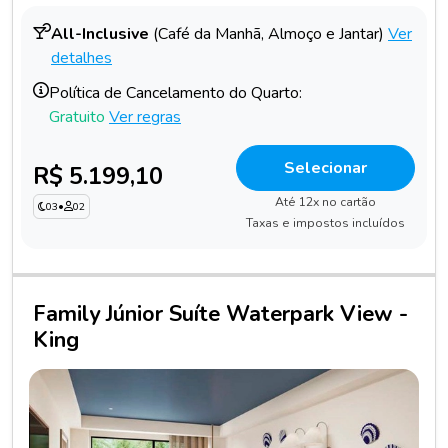
All-Inclusive
(Café da Manhã, Almoço e Jantar)
Ver
detalhes
Política de Cancelamento do Quarto:
Gratuito
Ver regras
Selecionar
R$ 5.199,10
Até 12x no cartão
03
•
02
Taxas e impostos incluídos
Family Júnior Suíte Waterpark View -
King