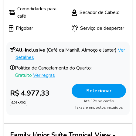
Comodidades para
Secador de Cabelo
café
Frigobar
Serviço de despertar
All-Inclusive
(Café da Manhã, Almoço e Jantar)
Ver
detalhes
Política de Cancelamento do Quarto:
Gratuito
Ver regras
Selecionar
R$ 4.977,33
Até 12x no cartão
03
•
02
Taxas e impostos incluídos
Family Júnior Suíte Tropical View -