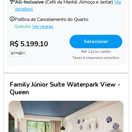
All-Inclusive
(Café da Manhã, Almoço e Jantar)
Ver
detalhes
Política de Cancelamento do Quarto:
Gratuito
Ver regras
Selecionar
R$ 5.199,10
Até 12x no cartão
03
•
02
Taxas e impostos incluídos
Family Júnior Suíte Waterpark View -
Queen