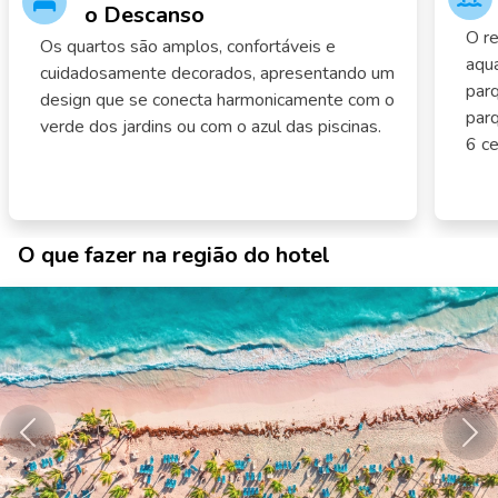
o Descanso
O re
Os quartos são amplos, confortáveis e
aqu
cuidadosamente decorados, apresentando um
parq
design que se conecta harmonicamente com o
parq
verde dos jardins ou com o azul das piscinas.
6 ce
O que fazer na região do hotel
Anterior
Pró