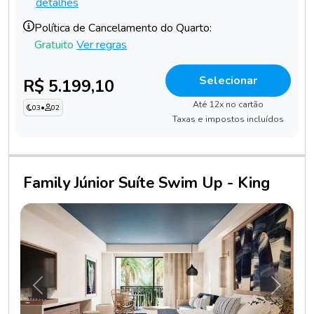
detalhes
Política de Cancelamento do Quarto:
Gratuito
Ver regras
Selecionar
R$ 5.199,10
Até 12x no cartão
03
•
02
Taxas e impostos incluídos
Family Júnior Suíte Swim Up - King
Anterior
Próxim