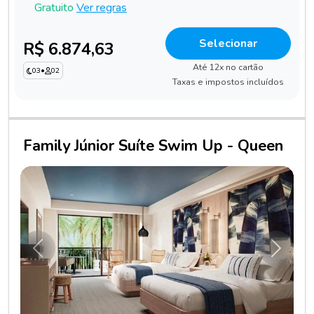
Gratuito
Ver regras
Selecionar
R$ 6.874,63
Até 12x no cartão
03
•
02
Taxas e impostos incluídos
Family Júnior Suíte Swim Up - Queen
Anterior
Próxim