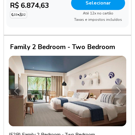
Selecionar
R$ 6.874,63
Até 12x no cartão
03
•
02
Taxas e impostos incluídos
Family 2 Bedroom - Two Bedroom
Anterior
Próxim
(F2B) Family 2 Bedroom - Two Bedroom