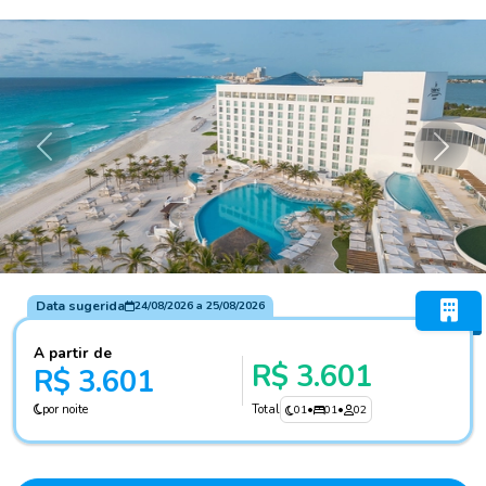
Anterior
Próxi
Data sugerida
24/08/2026
a
25/08/2026
A partir de
R$ 3.601
R$ 3.601
por noite
Total
01
•
01
•
02