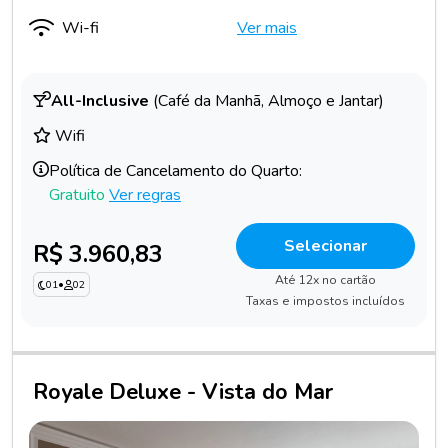
Wi-fi
Ver mais
All-Inclusive
(Café da Manhã, Almoço e Jantar)
Wifi
Política de Cancelamento do Quarto:
Gratuito
Ver regras
Selecionar
R$ 3.960,83
Até 12x no cartão
01
•
02
Taxas e impostos incluídos
Royale Deluxe - Vista do Mar