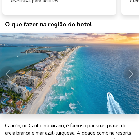
exclusiva para adultos.
ofe
O que fazer na região do hotel
Anterior
Pró
Cancún, no Caribe mexicano, é famoso por suas praias de
areia branca e mar azul-turquesa. A cidade combina resorts