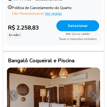
Política de Cancelamento do Quarto:
Não Reembolsável
Ver regras
Selecionar
R$ 2.258,83
Até 12x no cartão
01
•
02
Taxas e impostos incluídos
Bangalô Coqueiral e Piscina
Anterior
Próxim