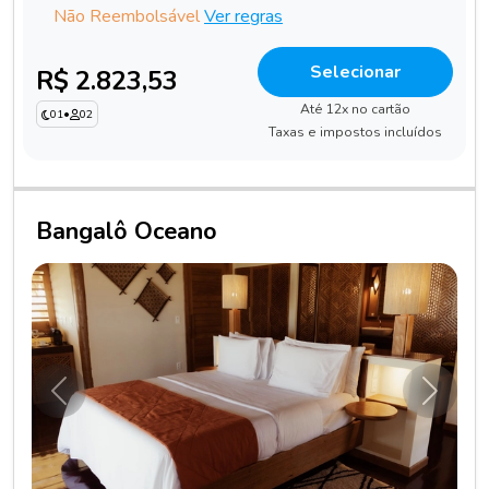
Não Reembolsável
Ver regras
Selecionar
R$ 2.823,53
Até 12x no cartão
01
•
02
Taxas e impostos incluídos
Bangalô Oceano
Anterior
Próxim