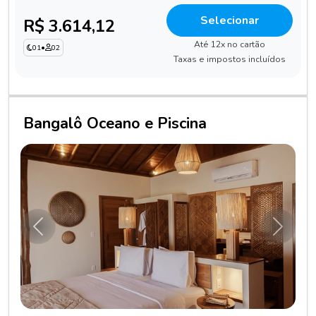
Selecionar
R$ 3.614,12
Até 12x no cartão
01
•
02
Taxas e impostos incluídos
Bangalô Oceano e Piscina
Anterior
Próxim