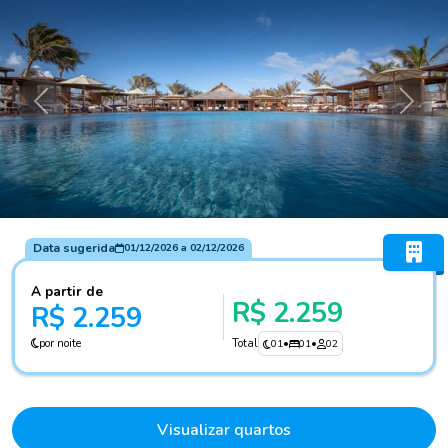
Anterior
Próxi
Data sugerida
01/12/2026
a
02/12/2026
A partir de
R$ 2.259
R$ 2.259
por noite
Total
01
•
01
•
02
Visualizar quartos