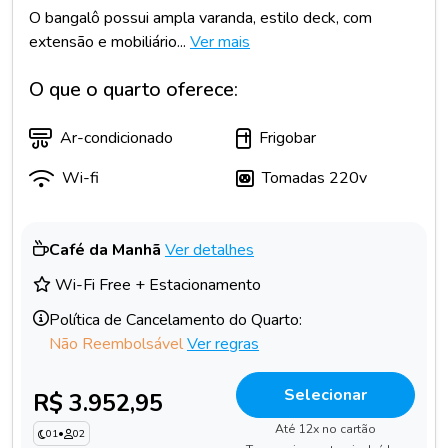
O bangalô possui ampla varanda, estilo deck, com
extensão e mobiliário...
Ver mais
O que o quarto oferece:
Ar-condicionado
Frigobar
Wi-fi
Tomadas 220v
Café da Manhã
Ver detalhes
Wi-Fi Free + Estacionamento
Política de Cancelamento do Quarto:
Não Reembolsável
Ver regras
Selecionar
R$ 3.952,95
Até 12x no cartão
01
•
02