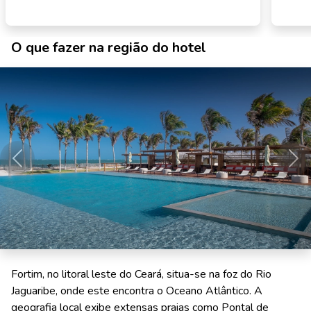
O que fazer na região do hotel
Anterior
Pró
Fortim, no litoral leste do Ceará, situa-se na foz do Rio
Jaguaribe, onde este encontra o Oceano Atlântico. A
geografia local exibe extensas praias como Pontal de