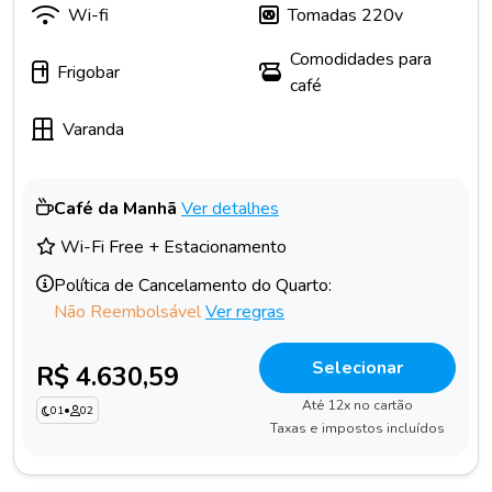
Wi-fi
Tomadas 220v
Comodidades para
Frigobar
café
Varanda
Café da Manhã
Ver detalhes
Wi-Fi Free + Estacionamento
Política de Cancelamento do Quarto:
Não Reembolsável
Ver regras
Selecionar
R$ 4.630,59
Até 12x no cartão
01
•
02
Taxas e impostos incluídos