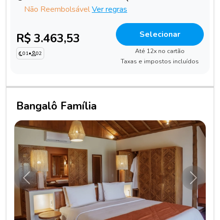
Não Reembolsável
Ver regras
Selecionar
R$ 3.463,53
Até 12x no cartão
01
•
02
Taxas e impostos incluídos
Bangalô Família
Anterior
Próxim