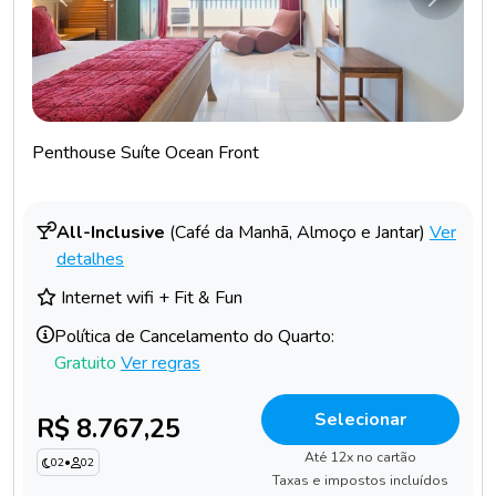
Anterior
Próxim
Penthouse Suíte Ocean Front
All-Inclusive
(Café da Manhã, Almoço e Jantar)
Ver
detalhes
Internet wifi + Fit & Fun
Política de Cancelamento do Quarto:
Gratuito
Ver regras
Selecionar
R$ 8.767,25
Até 12x no cartão
02
•
02
Taxas e impostos incluídos