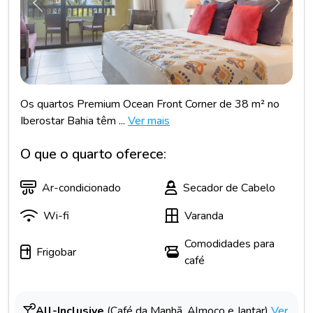
Anterior
Próxim
Os quartos Premium Ocean Front Corner de 38 m² no
Iberostar Bahia têm ...
Ver mais
O que o quarto oferece:
Ar-condicionado
Secador de Cabelo
Wi-fi
Varanda
Comodidades para
Frigobar
café
All-Inclusive
(Café da Manhã, Almoço e Jantar)
Ver