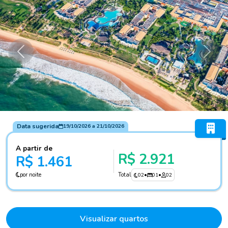
Anterior
Próxi
Data sugerida
19/10/2026
a
21/10/2026
A partir de
R$ 2.921
R$ 1.461
por noite
Total
02
•
01
•
02
Visualizar quartos