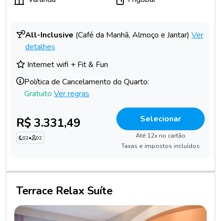
All-Inclusive
(Café da Manhã, Almoço e Jantar)
Ver
detalhes
Internet wifi + Fit & Fun
Política de Cancelamento do Quarto:
Gratuito
Ver regras
Selecionar
R$ 3.331,49
Até 12x no cartão
02
•
02
Taxas e impostos incluídos
Terrace Relax Suíte