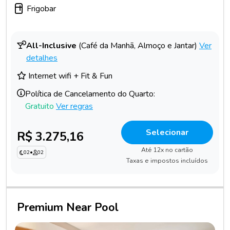
Frigobar
All-Inclusive
(Café da Manhã, Almoço e Jantar)
Ver
detalhes
Internet wifi + Fit & Fun
Política de Cancelamento do Quarto:
Gratuito
Ver regras
Selecionar
R$ 3.275,16
Até 12x no cartão
02
•
02
Taxas e impostos incluídos
Premium Near Pool