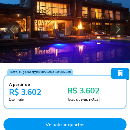
Anterior
Próxi
Data sugerida
09/08/2026
a
10/08/2026
A partir de
R$ 3.602
R$ 3.602
por noite
Total
01
•
01
•
02
Visualizar quartos