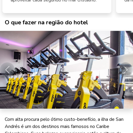
aproveitar cada segundo no mar cristalino.
da 
O que fazer na região do hotel
Anterior
Pró
Com alta procura pelo ótimo custo-benefício, a ilha de San
Andrés é um dos destinos mais famosos no Caribe