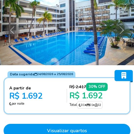
Anterior
Próxi
Data sugerida
24/08/2026
a
25/08/2026
R$ 2.417
30% OFF
A partir de
R$ 1.692
R$ 1.692
por noite
Total
01
•
01
•
02
Visualizar quartos