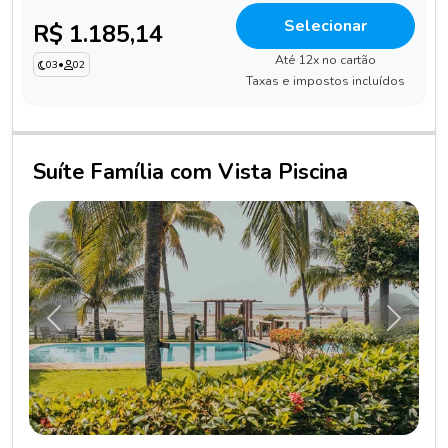
Selecionar
R$ 1.185,14
Até 12x no cartão
03
•
02
Taxas e impostos incluídos
Suíte Família com Vista Piscina
Anterior
Próxim