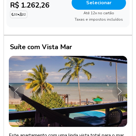
Selecionar
R$ 1.262,26
Até 12x no cartão
03
•
02
Taxas e impostos incluídos
Suíte com Vista Mar
Anterior
Próxim
Este apartamento com uma linda vista total para o mar,