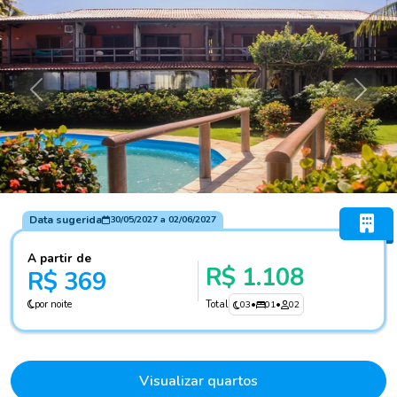
Anterior
Próxi
Data sugerida
30/05/2027
a
02/06/2027
A partir de
R$ 1.108
R$ 369
por noite
Total
03
•
01
•
02
Visualizar quartos