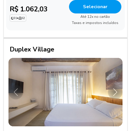
Selecionar
R$ 1.062,03
Até 12x no cartão
01
•
02
Taxas e impostos incluídos
Duplex Village
Anterior
Próxim