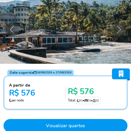
Anterior
Próxi
Data sugerida
26/08/2026
a
27/08/2026
A partir de
R$ 576
R$ 576
por noite
Total
01
•
01
•
02
Visualizar quartos