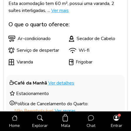
Esta acomodação tem 60 m², possui uma varanda, 2
suítes interligadas, ...
Ver mais
O que o quarto oferece:
Ar-condicionado
Secador de Cabelo
Serviço de despertar
Wi-fi
Varanda
Frigobar
Café da Manhã
Ver detalhes
Estacionamento
Política de Cancelamento do Quarto:
Não Reembolsável
Ver regras
Selecionar
Mala
Home
Explorar
Chat
Entrar
R$ 1.066,16