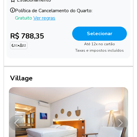
Política de Cancelamento do Quarto:
Gratuito
Ver regras
Selecionar
R$ 788,35
Até 12x no cartão
01
•
02
Taxas e impostos incluídos
Village
Anterior
Próxim