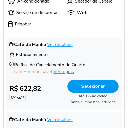
Ar-condicionado
Secador de Cabelo
Serviço de despertar
Wi-fi
Frigobar
Café da Manhã
Ver detalhes
Estacionamento
Política de Cancelamento do Quarto:
Não Reembolsável
Ver regras
Selecionar
R$ 622,82
Até 12x no cartão
01
•
02
Taxas e impostos incluídos
Café da Manhã
Ver detalhes