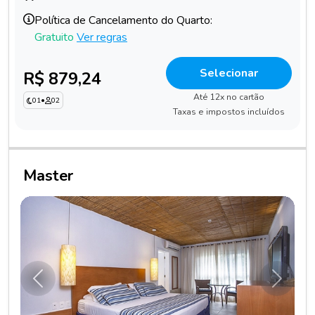
Política de Cancelamento do Quarto:
Gratuito
Ver regras
Selecionar
R$ 879,24
Até 12x no cartão
01
•
02
Taxas e impostos incluídos
Master
Anterior
Próxim