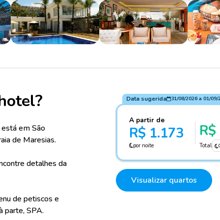
hotel?
Data sugerida
31/08/2026
a
01/09/
A partir de
R$ 
e está em São
R$ 1.173
aia de Maresias.
por noite
Total
ncontre detalhes da
Visualizar quartos
nu de petiscos e
 à parte, SPA.