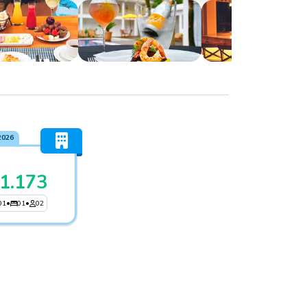
2026
1.173
01
•
01
•
02