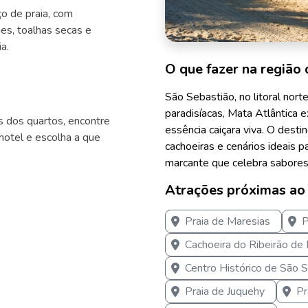
o de praia, com
es, toalhas secas e
a.
O que fazer na região 
São Sebastião, no litoral nor
paradisíacas, Mata Atlântica
s dos quartos, encontre
essência caiçara viva. O desti
otel e escolha a que
cachoeiras e cenários ideais 
marcante que celebra sabores 
Atrações próximas ao
Praia de Maresias
P
Cachoeira do Ribeirão de 
Centro Histórico de São 
Praia de Juquehy
Pr