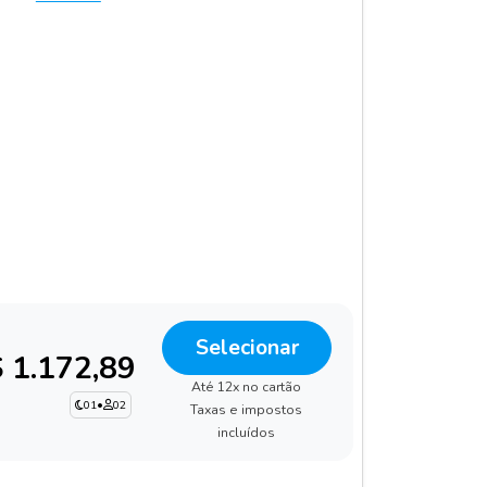
Selecionar
 1.172,89
Até 12x no cartão
01
•
02
Taxas e impostos
incluídos