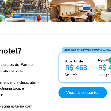
hotel?
Data sugerida
01/09/2026
a
02/09/
R$ 579
A partir de
s passos do Parque
R$ 
R$ 463
tas incríveis.
por noite
Total
01
mericano incluso, além
linária local e
Visualizar quartos
de.
piscina externa com