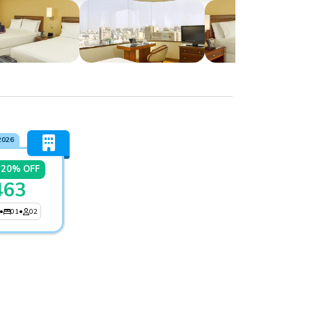
2026
20% OFF
463
•
01
•
02