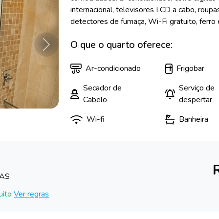
internacional, televisores LCD a cabo, roup
detectores de fumaça, Wi-Fi gratuito, ferro e
O que o quarto oferece:
Próximo
Ar-condicionado
Frigobar
Secador de
Serviço de
Cabelo
despertar
Wi-fi
Banheira
DAS
uito
Ver regras