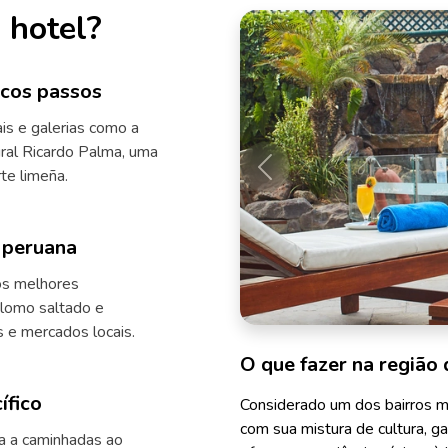
 hotel?
ucos passos
ais e galerias como a
ural Ricardo Palma, uma
te limeña.
Anterior
l peruana
os melhores
 lomo saltado e
s e mercados locais.
O que fazer na região 
ífico
Considerado um dos bairros ma
com sua mistura de cultura, ga
a a caminhadas ao