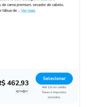
as de cama premium, secador de cabelo,
 tábua de ...
Ver mais
Selecionar
R$ 462,93
Até 12x no cartão
01
•
02
Taxas e impostos
incluídos