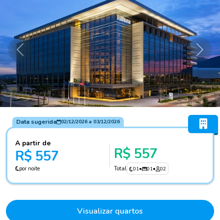
Anterior
Próxi
Data sugerida
02/12/2026
a
03/12/2026
A partir de
R$ 557
R$ 557
por noite
Total
01
•
01
•
02
Visualizar quartos