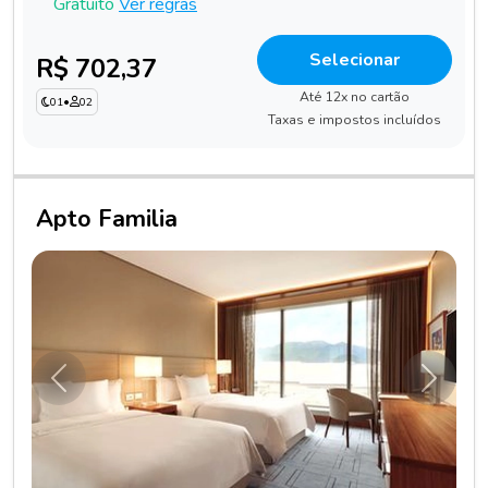
Gratuito
Ver regras
Selecionar
R$ 702,37
Até 12x no cartão
01
•
02
Taxas e impostos incluídos
Apto Familia
Anterior
Próxim