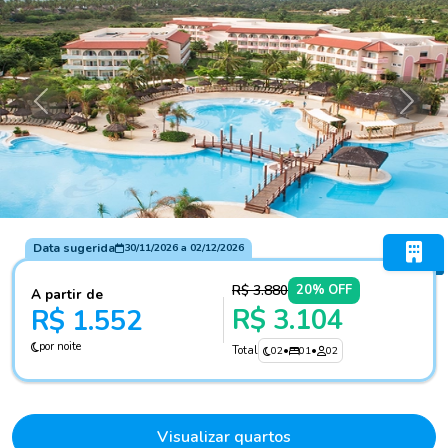
Anterior
Próxi
Data sugerida
30/11/2026
a
02/12/2026
R$ 3.880
20% OFF
A partir de
R$ 3.104
R$ 1.552
por noite
Total
02
•
01
•
02
Visualizar quartos