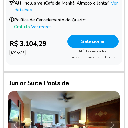
All-Inclusive
(Café da Manhã, Almoço e Jantar)
Ver
detalhes
Política de Cancelamento do Quarto:
Gratuito
Ver regras
Selecionar
R$ 3.104,29
Até 12x no cartão
02
•
02
Taxas e impostos incluídos
Junior Suite Poolside
Anterior
Próxim