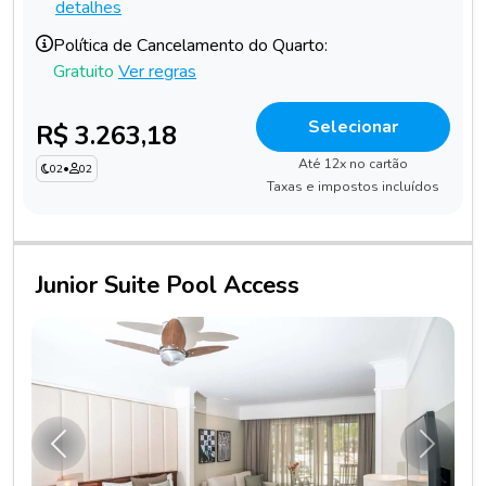
detalhes
Política de Cancelamento do Quarto:
Gratuito
Ver regras
Selecionar
R$ 3.263,18
Até 12x no cartão
02
•
02
Taxas e impostos incluídos
Junior Suite Pool Access
Anterior
Próxim