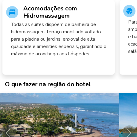
Acomodações com
Hidromassagem
Para
Todas as suítes dispõem de banheira de
ampl
hidromassagem, terraço mobiliado voltado
e ba
para a piscina ou jardins, enxoval de alta
acad
qualidade e amenities especiais, garantindo o
salã
máximo de aconchego aos hóspedes.
O que fazer na região do hotel
Anterior
Pró