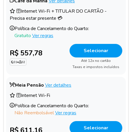
Café da Manhã
Ver detalhes
🛜Internet Wi-Fi + TITULAR DO CARTÃO -
Precisa estar presente 💳
Política de Cancelamento do Quarto:
Gratuito
Ver regras
Selecionar
R$ 557,78
Até 12x no cartão
01
•
02
Taxas e impostos incluídos
Meia Pensão
Ver detalhes
🛜Internet Wi-Fi
Política de Cancelamento do Quarto:
Não Reembolsável
Ver regras
Selecionar
R$ 611,16