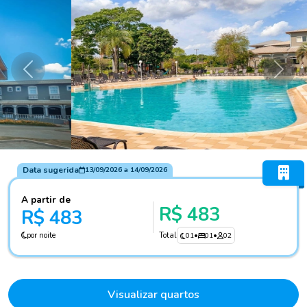
Anterior
Próxi
Data sugerida
13/09/2026
a
14/09/2026
A partir de
R$ 483
R$ 483
por noite
Total
01
•
01
•
02
Visualizar quartos