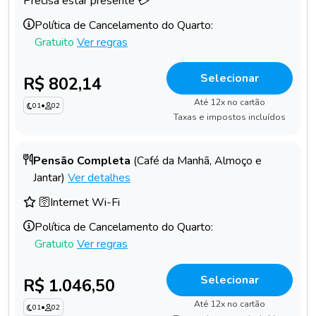
Precisa estar presente 💳
Política de Cancelamento do Quarto:
Gratuito
Ver regras
Selecionar
R$ 802,14
Até 12x no cartão
01
•
02
Taxas e impostos incluídos
Pensão Completa
(Café da Manhã, Almoço e
Jantar)
Ver detalhes
🛜Internet Wi-Fi
Política de Cancelamento do Quarto:
Gratuito
Ver regras
Selecionar
R$ 1.046,50
Até 12x no cartão
01
•
02