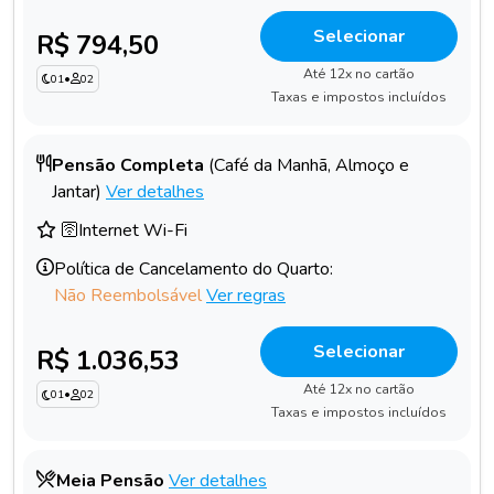
Selecionar
R$ 794,50
Até 12x no cartão
01
•
02
Taxas e impostos incluídos
Pensão Completa
(Café da Manhã, Almoço e
Jantar)
Ver detalhes
🛜Internet Wi-Fi
Política de Cancelamento do Quarto:
Não Reembolsável
Ver regras
Selecionar
R$ 1.036,53
Até 12x no cartão
01
•
02
Taxas e impostos incluídos
Meia Pensão
Ver detalhes