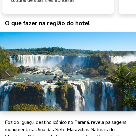
cultural de suas três fronteiras.
O que fazer na região do hotel
Anterior
Pró
Foz do Iguaçu, destino icônico no Paraná, revela paisagens
monumentais. Uma das Sete Maravilhas Naturais do