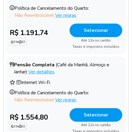
Política de Cancelamento do Quarto:
Não Reembolsável
Ver regras
Selecionar
R$ 1.191,74
Até 12x no cartão
01
•
02
Taxas e impostos incluídos
Pensão Completa
(Café da Manhã, Almoço e
Jantar)
Ver detalhes
🛜Internet Wi-Fi
Política de Cancelamento do Quarto:
Não Reembolsável
Ver regras
Selecionar
R$ 1.554,80
Até 12x no cartão
01
•
02
Taxas e impostos incluídos