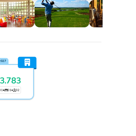
2027
3.783
01
•
01
•
02