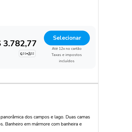
Selecionar
 3.782,77
Até 12x no cartão
01
•
02
Taxas e impostos
incluídos
 panorâmica dos campos e lago. Duas camas
ios. Banheiro em mármore com banheira e