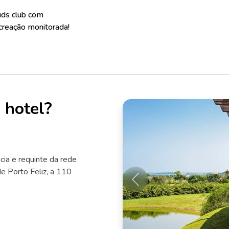
ids club com
ecreação monitorada!
 hotel?
cia e requinte da rede
de Porto Feliz, a 110
Anterior