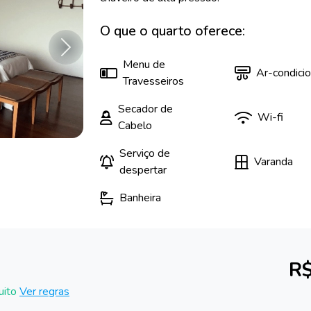
O que o quarto oferece:
Próximo
Menu de
Ar-condici
Travesseiros
Secador de
Wi-fi
Cabelo
Serviço de
Varanda
despertar
Banheira
R$
uito
Ver regras