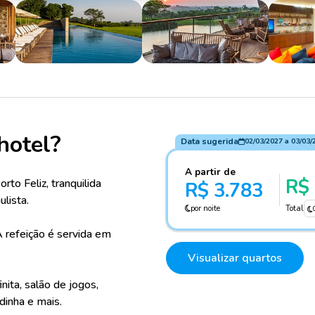
hotel?
Data sugerida
02/03/2027
a
03/03/
A partir de
R$ 
o Feliz, tranquilida
R$ 3.783
ulista.
por noite
Total
A refeição é servida em
Visualizar quartos
nita, salão de jogos,
dinha e mais.