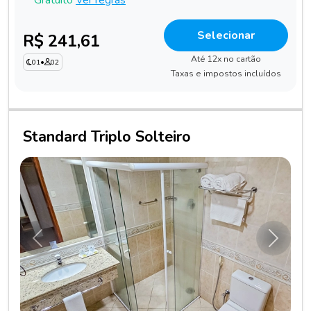
Selecionar
R$ 241,61
Até 12x no cartão
01
•
02
Taxas e impostos incluídos
Standard Triplo Solteiro
Anterior
Próxim