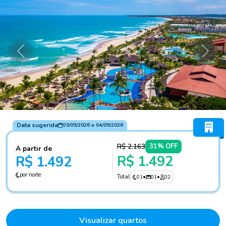
Anterior
Próxi
Data sugerida
03/09/2026
a
04/09/2026
R$ 2.163
31% OFF
A partir de
R$ 1.492
R$ 1.492
por noite
Total
01
•
01
•
02
Visualizar quartos