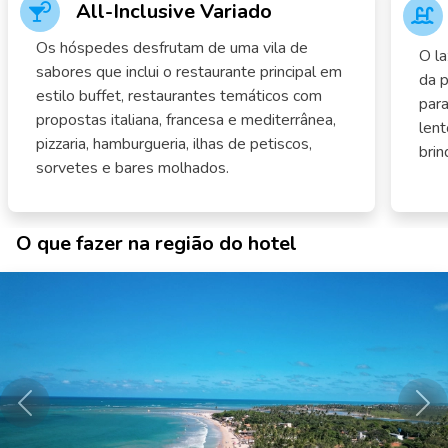
All-Inclusive Variado
Os hóspedes desfrutam de uma vila de
O la
sabores que inclui o restaurante principal em
da p
estilo buffet, restaurantes temáticos com
para
propostas italiana, francesa e mediterrânea,
lent
pizzaria, hamburgueria, ilhas de petiscos,
brin
sorvetes e bares molhados.
O que fazer na região do hotel
Anterior
Pró