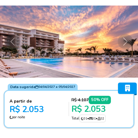
Anterior
Próxi
Data sugerida
04/04/2027
a
05/04/2027
R$ 4.107
50% OFF
A partir de
R$ 2.053
R$ 2.053
por noite
Total
01
•
01
•
02