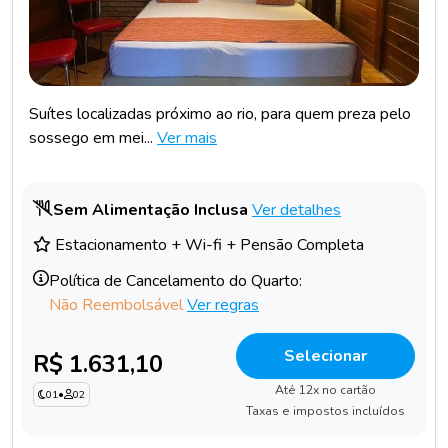
Suítes localizadas próximo ao rio, para quem preza pelo
sossego em mei...
Ver mais
Sem Alimentação Inclusa
Ver detalhes
Estacionamento + Wi-fi + Pensão Completa
Política de Cancelamento do Quarto:
Não Reembolsável
Ver regras
Selecionar
R$ 1.631,10
Até 12x no cartão
01
•
02
Taxas e impostos incluídos